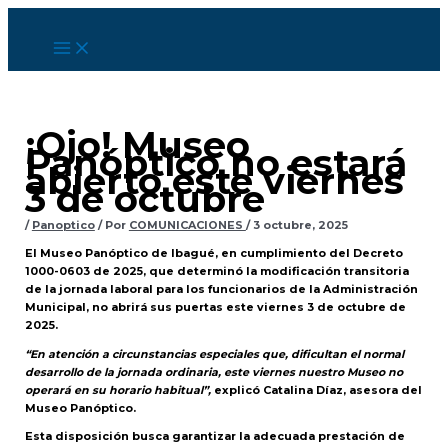
Ir
al
contenido
¡Ojo! Museo
Panóptico no estará
abierto este viernes
3 de octubre
/
Panoptico
/ Por
COMUNICACIONES
/
3 octubre, 2025
El Museo Panóptico de Ibagué, en cumplimiento del Decreto
1000-0603 de 2025, que determinó la modificación transitoria
de la jornada laboral para los funcionarios de la Administración
Municipal, no abrirá sus puertas este viernes 3 de octubre de
2025.
“En atención a circunstancias especiales que, dificultan el normal
desarrollo de la jornada ordinaria, este viernes nuestro Museo no
operará en su horario habitual”,
explicó Catalina Díaz, asesora del
Museo Panóptico.
Esta disposición busca garantizar la adecuada prestación de