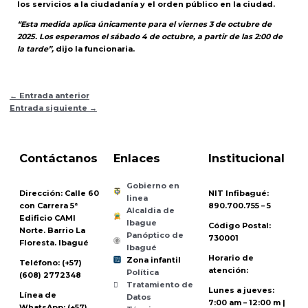
los servicios a la ciudadanía y el orden público en la ciudad.
“Esta medida aplica únicamente para el viernes 3 de octubre de
2025. Los esperamos el sábado 4 de octubre, a partir de las 2:00 de
la tarde”,
dijo la funcionaria.
←
Entrada anterior
Entrada siguiente
→
Contáctanos
Enlaces
Institucional
Gobierno en
Dirección:
Calle 60
NIT Infibagué:
linea
con Carrera 5ª
890.700.755 – 5
Alcaldia de
Edificio CAMI
Ibague
Código Postal:
Norte. Barrio La
Panóptico de
730001
Floresta. Ibagué
Ibagué
Horario de
Zona infantil
Teléfono:
(+57)
til
Z
ona
Inf
a
n
atención:
Política
(608) 2772348
Tratamiento de
Lunes a jueves:
Línea de
Datos
7:00 am – 12:00 m |
WhatsApp:
(+57)