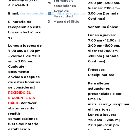
Términos y
2:00 pm – 5:00 pm.
317 4741611
condiciones
Viernes: 7:00 am –
Aviso de
Email:
correspondencia@infibague.gov.co
3:00 pm (Jornada
Privacidad
Continua)
Mapa del Sitio
El horario de
recepción
en este
Ventanilla Única:
buzón electrónico
Lunes a jueves:
es:
7:00 am – 12:00 m |
Lunes a jueves: de
2:00 pm – 5:00 pm.
7:00 am. a 5:00 pm.
Viernes: 7:00 am –
– Viernes: de 7:00
3:00 pm (Jornada
am. a 3:00 pm.
Continua)
Cualquier
Procesos
documento
Disciplinarios:
enviado
después
de estos horarios
Para allegar
se considerará
actuaciones
RECIBIDO EL
presenciales o por
SIGUIENTE DÍA
Email a
HÁBIL
. Por favor,
instruccion_disciplina
abstenerse de
el horario es:
remitir
Lunes a jueves:
comunicaciones
7:00 am – 12:00 m |
fuera del horario
2:00 pm – 5:30 pm
establecido.