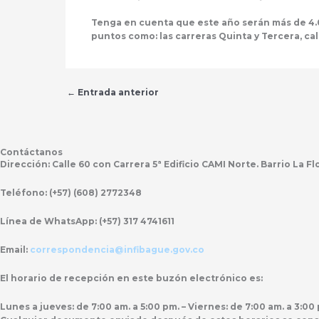
Tenga en cuenta que este año serán más de 4.00
puntos como: las carreras Quinta y Tercera, ca
←
Entrada anterior
Contáctanos
Dirección:
Calle 60 con Carrera 5ª Edificio CAMI Norte. Barrio La F
Teléfono:
(+57) (608) 2772348
Línea de WhatsApp:
(+57) 317 4741611
Email:
correspondencia@infibague.gov.co
El horario de recepción
en este buzón electrónico es:
Lunes a jueves: de 7:00 am. a 5:00 pm. – Viernes: de 7:00 am. a 3:00