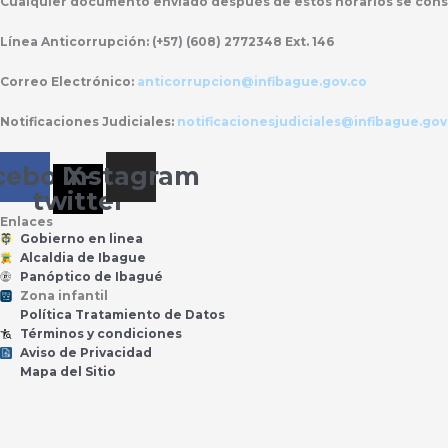
Cualquier documento enviado
después de estos horarios
se cons
Línea Anticorrupción:
(+57) (608) 2772348 Ext. 146
Correo Electrónico:
anticorrupcion@infibague.gov.co
Notificaciones Judiciales:
notificacionesjudiciales@infibague.gov
cebook
Instagram
X-
twitter
Enlaces
Gobierno en linea
Alcaldia de Ibague
Panóptico de Ibagué
Zona infantil
til
Z
ona
Inf
a
n
Política Tratamiento de Datos
Términos y condiciones
Aviso de Privacidad
Mapa del Sitio