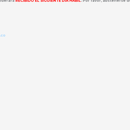
iderará
RECIBIDO EL SIGUIENTE DÍA HÁBIL
. Por favor, abstenerse 
.co