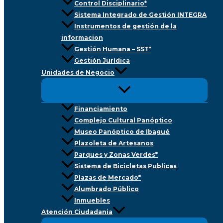
Control Disciplinario*
Sistema Integrado de Gestión INTEGRA
Instrumentos de gestión de la
informacion
Gestión Humana – SST*
Gestión Jurídica
Unidades de Negocio
Financiamiento
Complejo Cultural Panóptico
Museo Panóptico de Ibagué
Plazoleta de Artesanos
Parques y Zonas Verdes*
Sistema de Bicicletas Publicas
Plazas de Mercado*
Alumbrado Público
Inmuebles
Atención Ciudadania