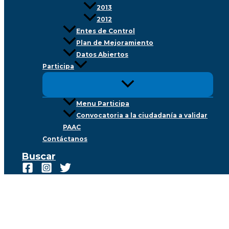
2013
2012
Entes de Control
Plan de Mejoramiento
Datos Abiertos
Participa
Menu Participa
Convocatoria a la ciudadanía a validar
PAAC
Contáctanos
Buscar