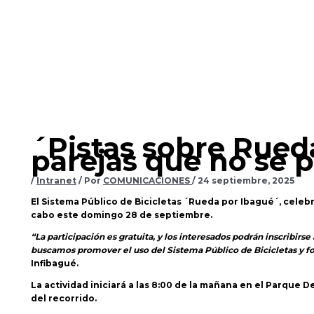
´Pistas sobre Rued
parejas que no se 
/
Intranet
/ Por
COMUNICACIONES
/
24 septiembre, 2025
El Sistema Público de Bicicletas ´Rueda por Ibagué´, celebr
cabo este domingo 28 de septiembre.
“La participación es gratuita, y los interesados podrán inscribirs
buscamos promover el uso del Sistema Público de Bicicletas y for
Infibagué.
La actividad iniciará a las 8:00 de la mañana en el Parque 
del recorrido.