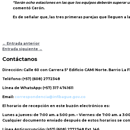
“Serán ocho estaciones en las que los equipos deberán superar u
comentó Cerón.
Es de señalar que, las tres primeras parejas que lleguen a 
←
Entrada anterior
Entrada siguiente
→
Contáctanos
Dirección:
Calle 60 con Carrera 5ª Edificio CAMI Norte. Barrio La 
Teléfono:
(+57) (608) 2772348
Línea de WhatsApp:
(+57) 317 4741611
Email:
correspondencia@infibague.gov.co
El horario de recepción
en este buzón electrónico es:
Lunes a jueves: de 7:00 am. a 5:00 pm. – Viernes: de 7:00 am. a 3:0
Cualquier documento enviado
después de estos horarios
se con
Línea Anticorrupción:
(+57) (608) 2772348 Ext. 146