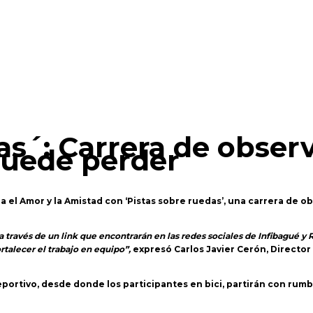
as´: Carrera de obser
puede perder
a el Amor y la Amistad con ‘Pistas sobre ruedas’, una carrera de o
e a través de un link que encontrarán en las redes sociales de Infibagué y
talecer el trabajo en equipo”,
expresó Carlos Javier Cerón, Director
Deportivo, desde donde los participantes en bici, partirán con rum