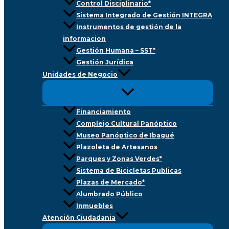
Control Disciplinario*
Sistema Integrado de Gestión INTEGRA
Instrumentos de gestión de la
informacion
Gestión Humana – SST*
Gestión Jurídica
Unidades de Negocio
Financiamiento
Complejo Cultural Panóptico
Museo Panóptico de Ibagué
Plazoleta de Artesanos
Parques y Zonas Verdes*
Sistema de Bicicletas Publicas
Plazas de Mercado*
Alumbrado Público
Inmuebles
Atención Ciudadania