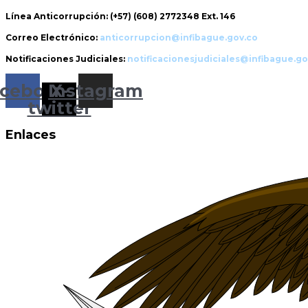
Línea Anticorrupción:
(+57) (608) 2772348 Ext. 146
Correo Electrónico:
anticorrupcion@infibague.gov.co
Notificaciones Judiciales:
notificacionesjudiciales@infibague.go
cebook
Instagram
X-
twitter
Enlaces