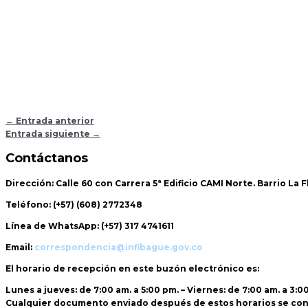
←
Entrada anterior
Entrada siguiente
→
Contáctanos
Dirección:
Calle 60 con Carrera 5ª Edificio CAMI Norte. Barrio La 
Teléfono:
(+57) (608) 2772348
Línea de WhatsApp:
(+57) 317 4741611
Email:
correspondencia@infibague.gov.co
El horario de recepción
en este buzón electrónico es:
Lunes a jueves: de 7:00 am. a 5:00 pm. – Viernes: de 7:00 am. a 3:0
Cualquier documento enviado
después de estos horarios
se con