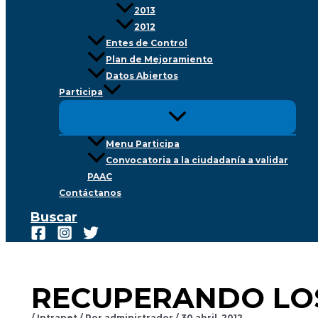
2013
2012
Entes de Control
Plan de Mejoramiento
Datos Abiertos
Participa
Menu Participa
Convocatoria a la ciudadanía a validar
PAAC
Contáctanos
Buscar
RECUPERANDO LOS
/
Intranet
/ Por
administrador
/
30 abril, 2012