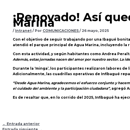
¡Renovado! Así que
Marina
/
Intranet
/ Por
COMUNICACIONES
/
26 mayo, 2025
Con el objetivo de seguir trabajando por una Ibagué bonita,
atendió el parque principal de Agua Marina, incluyendo la r
Con esta actividad, y según habitantes como Andrea Peralt
Además, estas jornadas nacen del amor por nuestro sector. La id
Durante la ‘minga’, los participantes realizaron labores de
Adicionalmente, las cuadrillas operativas de Infibagué repa
“Desde Agua Marina, agradecemos el esfuerzo conjunto y hacemos
el cuidado del ambiente y la participación ciudadana”,
agregó A
Es de resaltar que, en lo corrido del 2025, Infibagué ha eje
←
Entrada anterior
Entrada siguiente
→