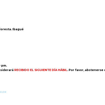
Floresta. Ibagué
0 pm.
siderará
RECIBIDO EL SIGUIENTE DÍA HÁBIL
. Por favor, abstenerse
v.co