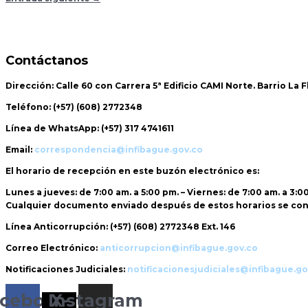
Contáctanos
Dirección:
Calle 60 con Carrera 5ª Edificio CAMI Norte. Barrio La 
Teléfono:
(+57) (608) 2772348
Línea de WhatsApp:
(+57) 317 4741611
Email:
correspondencia@infibague.gov.co
El horario de recepción
en este buzón electrónico es:
Lunes a jueves: de 7:00 am. a 5:00 pm. – Viernes: de 7:00 am. a 3:0
Cualquier documento enviado
después de estos horarios
se con
Línea Anticorrupción:
(+57) (608) 2772348 Ext. 146
Correo Electrónico:
anticorrupcion@infibague.gov.co
Notificaciones Judiciales:
notificacionesjudiciales@infibague.go
cebook
Instagram
X-