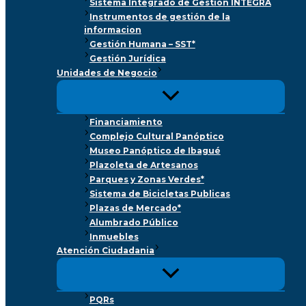
Sistema Integrado de Gestión INTEGRA
Instrumentos de gestión de la
informacion
Gestión Humana – SST*
Gestión Jurídica
Unidades de Negocio
Financiamiento
Complejo Cultural Panóptico
Museo Panóptico de Ibagué
Plazoleta de Artesanos
Parques y Zonas Verdes*
Sistema de Bicicletas Publicas
Plazas de Mercado*
Alumbrado Público
Inmuebles
Atención Ciudadania
PQRs