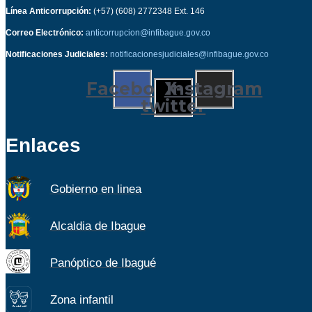
Línea Anticorrupción:
(+57) (608) 2772348 Ext. 146
Correo Electrónico:
anticorrupcion@infibague.gov.co
Notificaciones Judiciales:
notificacionesjudiciales@infibague.gov.co
Facebook
X-
Instagram
twitter
Enlaces
Gobierno en linea
Alcaldia de Ibague
Panóptico de Ibagué
Zona infantil
Z
ona
Inf
a
n
til