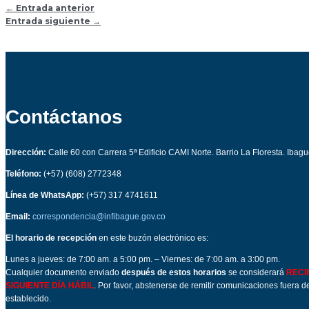
←
Entrada anterior
Entrada siguiente
→
Contáctanos
Dirección:
Calle 60 con Carrera 5ª Edificio CAMI Norte. Barrio La Floresta. Ibag
Teléfono:
(+57) (608) 2772348
Línea de WhatsApp:
(+57) 317 4741611
Email:
correspondencia@infibague.gov.co
El horario de recepción
en este buzón electrónico es:
Lunes a jueves: de 7:00 am. a 5:00 pm. – Viernes: de 7:00 am. a 3:00 pm.
Cualquier documento enviado
después de estos horarios
se considerará
RECI
SIGUIENTE DÍA HÁBIL
. Por favor, abstenerse de remitir comunicaciones fuera de
establecido.