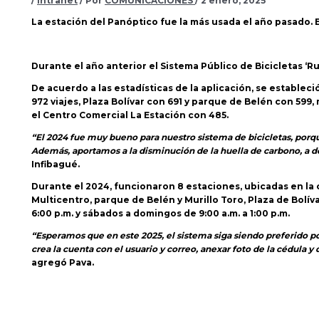
/
Intranet
/ Por
COMUNICACIONES
/
2 enero, 2025
La estación del Panóptico fue la más usada el año pasado. E
Durante el año anterior el Sistema Público de Bicicletas ‘Rue
De acuerdo a las estadísticas de la aplicación, se establec
972 viajes, Plaza Bolívar con 691 y parque de Belén con 599,
el Centro Comercial La Estación con 485.
“El 2024 fue muy bueno para nuestro sistema de bicicletas, porque
Además, aportamos a la disminución de la huella de carbono, a des
Infibagué.
Durante el 2024, funcionaron 8 estaciones, ubicadas en la c
Multicentro, parque de Belén y Murillo Toro, Plaza de Bolív
6:00 p.m. y sábados a domingos de 9:00 a.m. a 1:00 p.m.
“Esperamos que en este 2025, el sistema siga siendo preferido por
crea la cuenta con el usuario y correo, anexar foto de la cédula y 
agregó Pava.