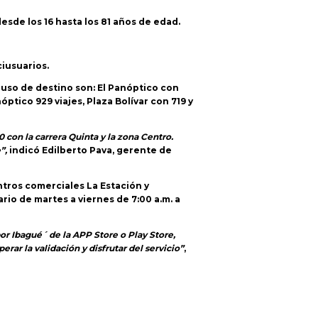
esde los 16 hasta los 81 años de edad.
ciusuarios.
r uso de destino son: El Panóptico con
ptico 929 viajes, Plaza Bolívar con 719 y
 con la carrera Quinta y la zona Centro.
”,
indicó Edilberto Pava, gerente de
ntros comerciales La Estación y
rio de martes a viernes de 7:00 a.m. a
or Ibagué´ de la APP Store o Play Store,
erar la validación y disfrutar del servicio”
,