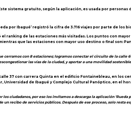
ste sistema gratuito, según la aplicación, es usada por personas d
da por Ibagué’ registró la cifra de 3.716 viajes por parte de los bi
ió el ranking de las estaciones más visitadas. Los puntos con mayo
 mientras que las estaciones con mayor uso destino o final son: Panó
 cerramos con 8 estaciones; logramos conectar el circuito de la calle 60
congestionar las vías de la ciudad, y aportar a una movilidad sostenible
alle 37 con carrera Quinta en el edificio Fontainebleau, en los ce
ar, Universidad de Ibagué y Complejo Cultural Panóptico, en el hora
 los ciudadanos, por eso los invitamos a descarga la aplicación ‘Rueda p
de un recibo de servicios públicos. Después de ese proceso, solo resta esp