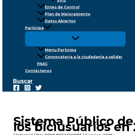
2012
Entes de Control
Plan de Mejoramiento
Datos Abiertos
Participa
Menu Participa
Convocatoria a la ciudadanía a validar
PAAC
Contáctanos
Buscar
Sistema Público de B
los biciusuarios en