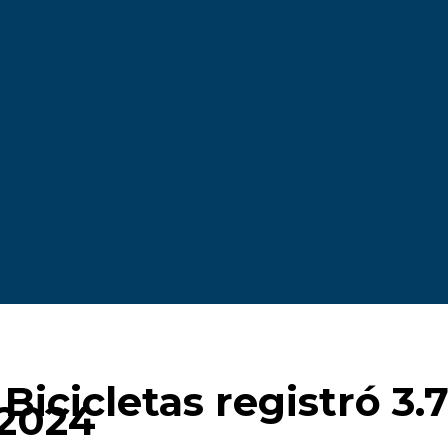
icicletas registró 3.7
 2024