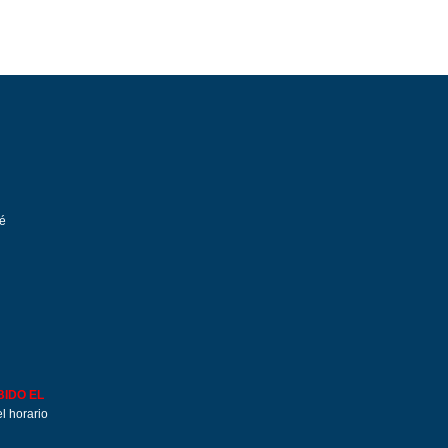
ué
BIDO EL
l horario