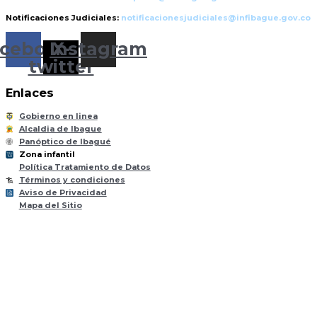
Notificaciones Judiciales:
notificacionesjudiciales@infibague.gov.co
cebook
Instagram
X-
twitter
Enlaces
Gobierno en linea
Alcaldia de Ibague
Panóptico de Ibagué
Zona infantil
til
Z
ona
Inf
a
n
Política Tratamiento de Datos
Términos y condiciones
Aviso de Privacidad
Mapa del Sitio