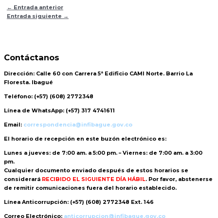
←
Entrada anterior
Entrada siguiente
→
Contáctanos
Dirección:
Calle 60 con Carrera 5ª Edificio CAMI Norte. Barrio La
Floresta. Ibagué
Teléfono:
(+57) (608) 2772348
Línea de WhatsApp:
(+57) 317 4741611
Email:
correspondencia@infibague.gov.co
El horario de recepción
en este buzón electrónico es:
Lunes a jueves: de 7:00 am. a 5:00 pm. – Viernes: de 7:00 am. a 3:00
pm.
Cualquier documento enviado
después de estos horarios
se
considerará
RECIBIDO EL SIGUIENTE DÍA HÁBIL
. Por favor, abstenerse
de remitir comunicaciones fuera del horario establecido.
Línea Anticorrupción:
(+57) (608) 2772348 Ext. 146
Correo Electrónico:
anticorrupcion@infibague.gov.co