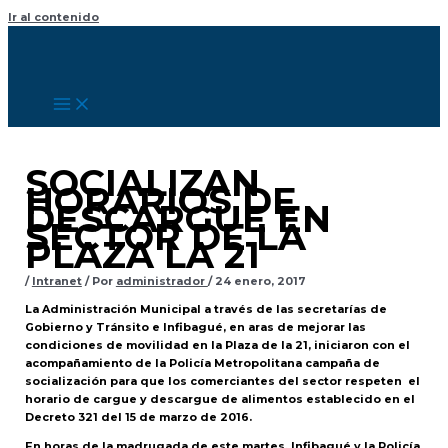
Ir al contenido
SOCIALIZAN
HORARIOS DE
DESCARGUE EN
SECTOR DE LA
PLAZA LA 21
/
Intranet
/ Por
administrador
/
24 enero, 2017
La Administración Municipal a través de las secretarías de
Gobierno y Tránsito e Infibagué, en aras de mejorar las
condiciones de movilidad en la Plaza de la 21, iniciaron con el
acompañamiento de la Policía Metropolitana campaña de
socialización para que los comerciantes del sector respeten el
horario de cargue y descargue de alimentos establecido en el
Decreto 321 del 15 de marzo de 2016.
En horas de la madrugada de este martes, Infibagué y la Policía