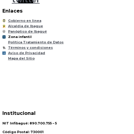
Enlaces
Gobierno en linea
Alcaldia de Ibague
Panóptico de Ibagué
Zona infantil
til
Z
ona
Inf
a
n
Política Tratamiento de Datos
Términos y condiciones
Aviso de Privacidad
Mapa del Sitio
Institucional
NIT Infibagué: 890.700.755 – 5
Código Postal: 730001