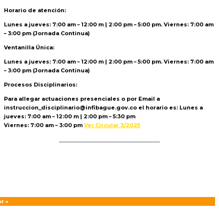
Horario de atención:
Lunes a jueves: 7:00 am – 12:00 m | 2:00 pm – 5:00 pm. Viernes: 7:00 am
– 3:00 pm (Jornada Continua)
Ventanilla Única:
Lunes a jueves: 7:00 am – 12:00 m | 2:00 pm – 5:00 pm. Viernes: 7:00 am
– 3:00 pm (Jornada Continua)
Procesos Disciplinarios:
Para allegar actuaciones presenciales o por Email a
instruccion_disciplinario@infibague.gov.co el horario es: Lunes a
jueves: 7:00 am – 12:00 m | 2:00 pm – 5:30 pm
Viernes: 7:00 am – 3:00 pm
Ver Circular 3/2025
Politica de Tratamiento de Datos
r »