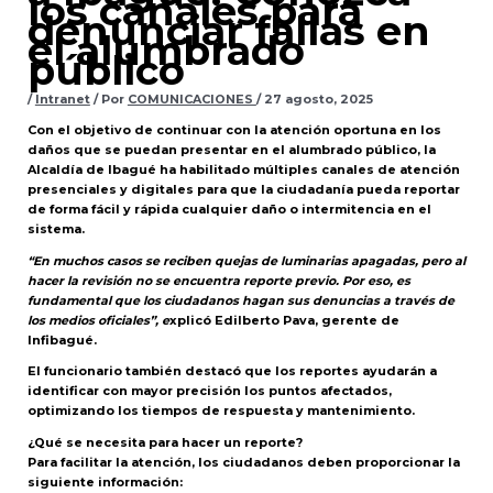
los canales para
denunciar fallas en
el alumbrado
público
/
Intranet
/ Por
COMUNICACIONES
/
27 agosto, 2025
Con el objetivo de continuar con la atención oportuna en los
daños que se puedan presentar en el alumbrado público, la
Alcaldía de Ibagué ha habilitado múltiples canales de atención
presenciales y digitales para que la ciudadanía pueda reportar
de forma fácil y rápida cualquier daño o intermitencia en el
sistema.
“En muchos casos se reciben quejas de luminarias apagadas, pero al
hacer la revisión no se encuentra reporte previo. Por eso, es
fundamental que los ciudadanos hagan sus denuncias a través de
los medios oficiales”, e
xplicó Edilberto Pava, gerente de
Infibagué.
El funcionario también destacó que los reportes ayudarán a
identificar con mayor precisión los puntos afectados,
optimizando los tiempos de respuesta y mantenimiento.
¿Qué se necesita para hacer un reporte?
Para facilitar la atención, los ciudadanos deben proporcionar la
siguiente información: