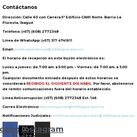
Contáctanos
Dirección:
Calle 60 con Carrera 5ª Edificio CAMI Norte. Barrio La
Floresta. Ibagué
Teléfono:
(+57) (608) 2772348
Línea de WhatsApp:
(+57) 317 4741611
Email:
correspondencia@infibague.gov.co
El horario de recepción
en este buzón electrónico es:
Lunes a jueves: de 7:00 am. a 5:00 pm. – Viernes: de 7:00 am. a 3:00
pm.
Cualquier documento enviado
después de estos horarios
se
considerará
RECIBIDO EL SIGUIENTE DÍA HÁBIL
. Por favor, abstenerse
de remitir comunicaciones fuera del horario establecido.
Línea Anticorrupción:
(+57) (608) 2772348 Ext. 146
Correo Electrónico:
anticorrupcion@infibague.gov.co
Notificaciones Judiciales:
notificacionesjudiciales@infibague.gov.co
cebook
Instagram
X-
twitter