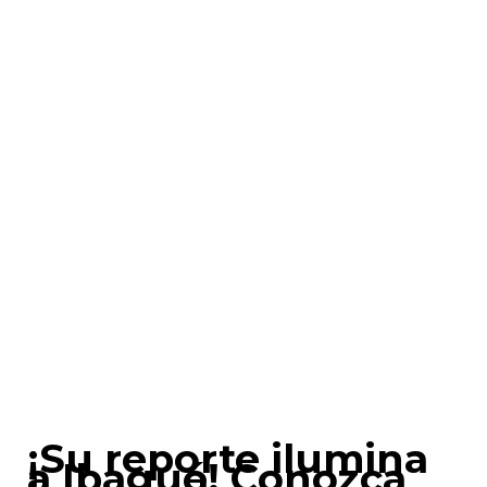
¡Su reporte ilumina
a Ibagué! Conozca