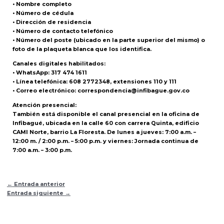
• Nombre completo
• Número de cédula
• Dirección de residencia
• Número de contacto telefónico
• Número del poste (ubicado en la parte superior del mismo) o
foto de la plaqueta blanca que los identifica.
Canales digitales habilitados:
• WhatsApp: 317 474 1611
• Línea telefónica: 608 2772348, extensiones 110 y 111
• Correo electrónico: correspondencia@infibague.gov.co
Atención presencial:
También está disponible el canal presencial en la oficina de
Infibagué, ubicada en la calle 60 con carrera Quinta, edificio
CAMI Norte, barrio La Floresta. De lunes a jueves: 7:00 a.m. –
12:00 m. / 2:00 p.m. – 5:00 p.m. y viernes: Jornada continua de
7:00 a.m. – 3:00 p.m.
←
Entrada anterior
Entrada siguiente
→