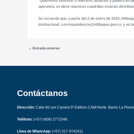
“Queremos informar a nuestros usuarios y público en gene
operativa, es decir nuestras cuadrillas estarán distribu
Se recuerda que, a partir del 2 de enero de 2025, Infibag
institucional: correspondencia@infibague.gov.co. y en la
←
Entrada anterior
Contáctanos
Dirección:
Calle 60 con Carrera 5ª Edificio CAMI Norte. Barrio La Flore
Teléfono:
(+57) (608) 2772348
Línea de WhatsApp:
(+57) 317 4741611