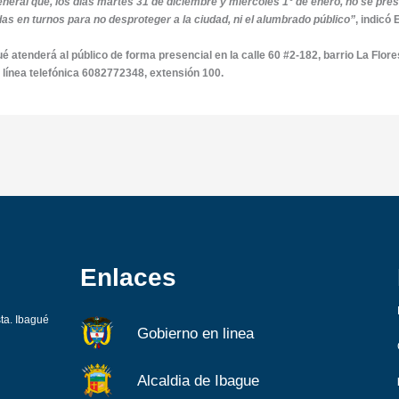
ral que, los días martes 31 de diciembre y miércoles 1° de enero, no se presta
idas en turnos para no desproteger a la ciudad, ni el alumbrado público”
, indicó
ué atenderá al público de forma presencial en la calle 60 #2-182, barrio La Flor
 línea telefónica 6082772348, extensión 100.
Enlaces
sta. Ibagué
Gobierno en linea
Alcaldia de Ibague