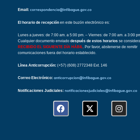
Email:
correspondencia@infibague.gov.co
El horario de recepción
en este buzón electrónico es:
Lunes a jueves: de 7:00 am. a 5:00 pm. – Viernes: de 7:00 am. a 3:00 p
Cualquier documento enviado
después de estos horarios
se consider
RECIBIDO EL SIGUIENTE DÍA HÁBIL
. Por favor, abstenerse de remitir
comunicaciones fuera del horario establecido.
Línea Anticorrupción:
(+57) (608) 2772348 Ext. 146
Correo Electrónico:
anticorrupcion@infibague.gov.co
Notificaciones Judiciales:
notificacionesjudiciales@infibague.gov.co
F
X
I
a
-
n
c
t
s
e
w
t
b
i
a