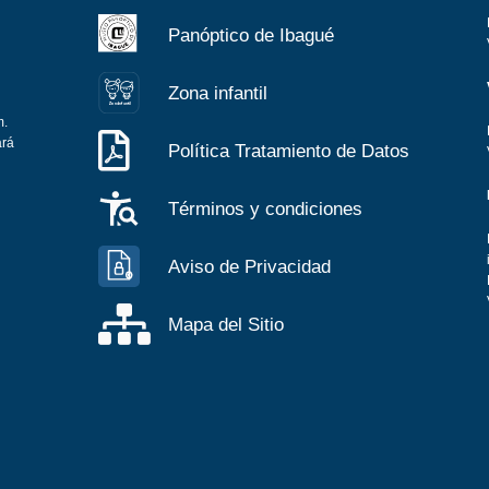
Panóptico de Ibagué
Zona infantil
Z
ona
Inf
a
n
til
m.
ará
Política Tratamiento de Datos
Términos y condiciones
Aviso de Privacidad
Mapa del Sitio