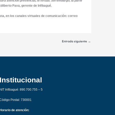
rá atención presencial, ni virtual. Sin embargo, la parte
 Edilberto Pava, gerente de Infibagué.
esta, en los canales virtuales de comunicación: correo
Entrada siguiente
→
Institucional
NIT Infibagué: 890.700.755 – 5
Código Postal: 730001
Horario de atención: