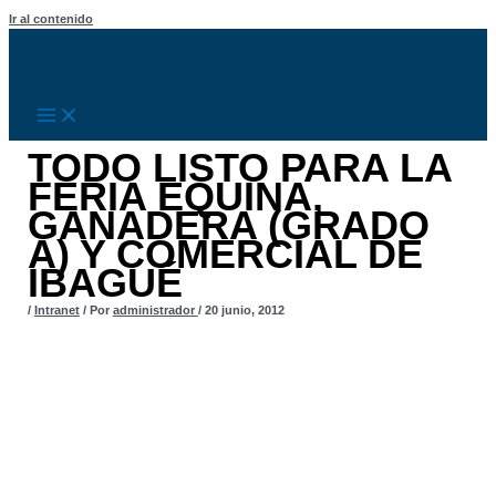
Ir al contenido
TODO LISTO PARA LA
FERIA EQUINA,
GANADERA (GRADO
A) Y COMERCIAL DE
IBAGUÉ
/
Intranet
/ Por
administrador
/
20 junio, 2012