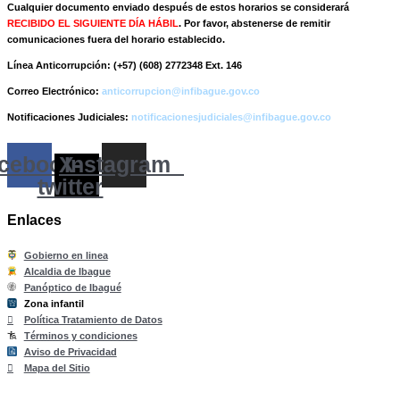
Cualquier documento enviado
después de estos horarios
se considerará
RECIBIDO EL SIGUIENTE DÍA HÁBIL
. Por favor, abstenerse de remitir
comunicaciones fuera del horario establecido.
Línea Anticorrupción:
(+57) (608) 2772348 Ext. 146
Correo Electrónico:
anticorrupcion@infibague.gov.co
Notificaciones Judiciales:
notificacionesjudiciales@infibague.gov.co
cebook
X-
Instagram
twitter
Enlaces
Gobierno en linea
Alcaldia de Ibague
Panóptico de Ibagué
Zona infantil
til
Z
ona
Inf
a
n
Política Tratamiento de Datos
Términos y condiciones
Aviso de Privacidad
Mapa del Sitio