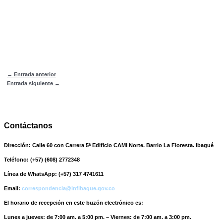
←
Entrada anterior
Entrada siguiente
→
Contáctanos
Dirección:
Calle 60 con Carrera 5ª Edificio CAMI Norte. Barrio La Floresta. Ibagué
Teléfono:
(+57) (608) 2772348
Línea de WhatsApp:
(+57) 317 4741611
Email:
correspondencia@infibague.gov.co
El horario de recepción
en este buzón electrónico es:
Lunes a jueves: de 7:00 am. a 5:00 pm. – Viernes: de 7:00 am. a 3:00 pm.