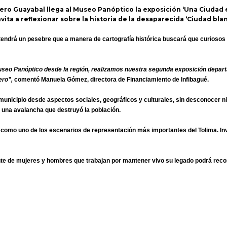
mero Guayabal llega al Museo Panóptico la exposición ‘Una Ciudad 
ita a reflexionar sobre la historia de la desaparecida ‘Ciudad blan
tendrá un pesebre que a manera de cartografía histórica buscará que curiosos 
useo Panóptico desde la región, realizamos nuestra segunda exposición depart
ero”,
comentó Manuela Gómez, directora de Financiamiento de Infibagué.
municipio desde aspectos sociales, geográficos y culturales, sin desconocer ni 
ó una avalancha que destruyó la población.
mo uno de los escenarios de representación más importantes del Tolima. Invit
te de mujeres y hombres que trabajan por mantener vivo su legado podrá recor