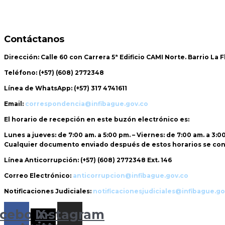
Contáctanos
Dirección:
Calle 60 con Carrera 5ª Edificio CAMI Norte. Barrio La 
Teléfono:
(+57) (608) 2772348
Línea de WhatsApp:
(+57) 317 4741611
Email:
correspondencia@infibague.gov.co
El horario de recepción
en este buzón electrónico es:
Lunes a jueves: de 7:00 am. a 5:00 pm. – Viernes: de 7:00 am. a 3:0
Cualquier documento enviado
después de estos horarios
se con
Línea Anticorrupción:
(+57) (608) 2772348 Ext. 146
Correo Electrónico:
anticorrupcion@infibague.gov.co
Notificaciones Judiciales:
notificacionesjudiciales@infibague.go
cebook
Instagram
X-