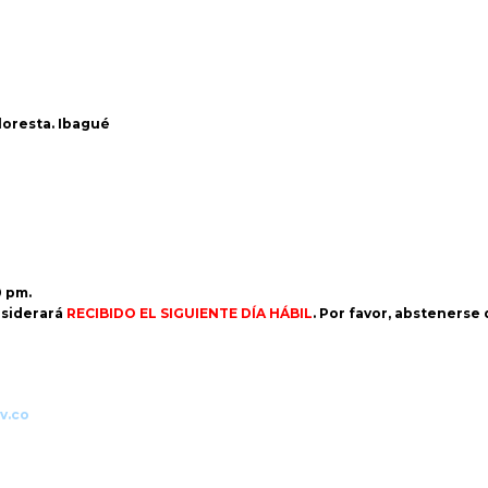
Floresta. Ibagué
0 pm.
siderará
RECIBIDO EL SIGUIENTE DÍA HÁBIL
. Por favor, abstenerse
v.co