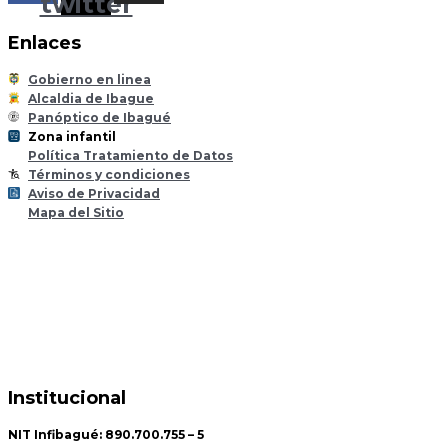
twitter
Enlaces
Gobierno en linea
Alcaldia de Ibague
Panóptico de Ibagué
Zona infantil
til
Z
ona
Inf
a
n
Política Tratamiento de Datos
Términos y condiciones
Aviso de Privacidad
Mapa del Sitio
Institucional
NIT Infibagué: 890.700.755 – 5