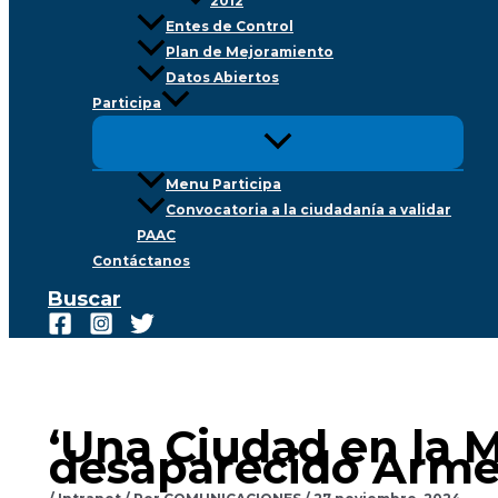
2012
Entes de Control
Plan de Mejoramiento
Datos Abiertos
Participa
Menu Participa
Convocatoria a la ciudadanía a validar
PAAC
Contáctanos
Buscar
‘Una Ciudad en la M
desaparecido Arme