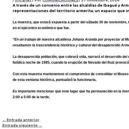
/
Intranet
/ Por
COMUNICACIONES
/
27 noviembre, 2024
A través de un convenio entre las alcaldías de Ibagué y Ar
representaciones del territorio armerita, un espacio que inv
La muestra, que estará expuesta a partir del sábado 30 de noviembre, 
en el epicentro económico que fue.
“En un trabajo de nuestra alcaldesa Johana Aranda por proyectar al M
resaltamos la trascendencia histórica y cultural del desaparecido Arm
La desaparecida población, que cobrará vida, narrará el desarrollo del 
fatídica noche de 1985, cuando la erupción de Nevado del Ruiz provoc
Con esta muestra mantenemos el compromiso de consolidar el Museo co
de esta ventana histórica, puntualizó la funcionaria.
Es importante mencionar que este lugar que ha permanecido en la men
2:00 a 5:00 de la tarde.
←
Entrada anterior
Entrada siguiente
→