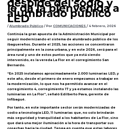
despide del sodio y
le da la bienvenida a
alumbrado público
LED
/
Alumbrado Público
/ Por
COMUNICACIONES
/
4 febrero, 2026
Continúa la gran apuesta de la Administración Municipal por
seguir modernizando el sistema de alumbrado público de los
ibaguereños. Durante el 2025, las acciones se concentraron
principalmente en la zona urbana, y en este 2026, será para el
área rural y uno de estos puntos que ya está siendo
intervenido, es la vereda La Flor en el corregimiento San
Bernardo.
“En 2025 instalamos aproximadamente 2.000 luminarias LED, y
este año, desde el primero de enero empezamos a trabajar en
la modernización, lo que nos ha permitido avanzar en el
corregimiento 4, corregimiento 17 y ya estamos instalando las
luminarias en La Flor”, señaló Edilberto Pava, gerente de
Infibagué.
Por tanto, en este importante sector serán modernizadas de
sodio a tecnología LED, 11 luminarias que, no solo brindarán
más seguridad y tranquilidad a los habitantes de La Flor, sino
que dará una mejor iluminación a la hora de transportar sus
cosechas hacia la ciudad. Tenga en cuenta que estas labores