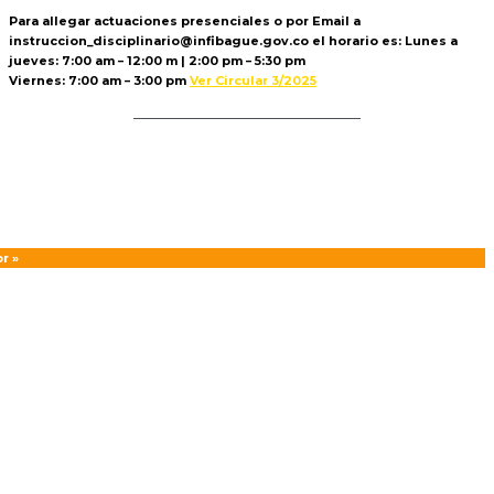
Para allegar actuaciones presenciales o por Email a
instruccion_disciplinario@infibague.gov.co el horario es: Lunes a
jueves: 7:00 am – 12:00 m | 2:00 pm – 5:30 pm
Viernes: 7:00 am – 3:00 pm
Ver Circular 3/2025
Politica de Tratamiento de Datos
r »