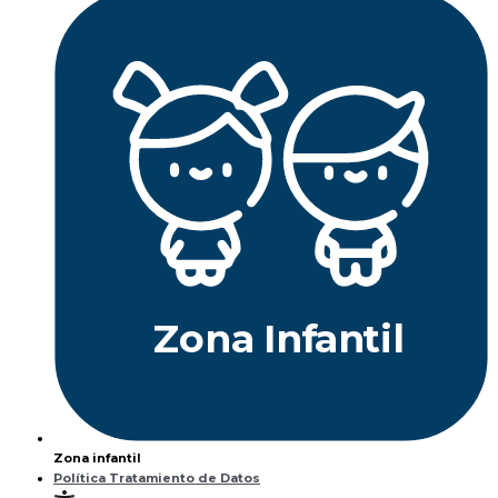
Z
ona
Inf
a
n
til
Zona infantil
Política Tratamiento de Datos