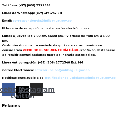
Teléfono:
(+57) (608) 2772348
Línea de WhatsApp:
(+57) 317 4741611
Email:
correspondencia@infibague.gov.co
El horario de recepción
en este buzón electrónico es:
Lunes a jueves: de 7:00 am. a 5:00 pm. – Viernes: de 7:00 am. a 3:00
pm.
Cualquier documento enviado
después de estos horarios
se
considerará
RECIBIDO EL SIGUIENTE DÍA HÁBIL
. Por favor, abstenerse
de remitir comunicaciones fuera del horario establecido.
Línea Anticorrupción:
(+57) (608) 2772348 Ext. 146
Correo Electrónico:
anticorrupcion@infibague.gov.co
Notificaciones Judiciales:
notificacionesjudiciales@infibague.gov.co
cebook
Instagram
X-
twitter
Enlaces