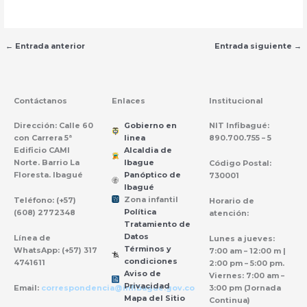
←
Entrada anterior
Entrada siguiente
→
Contáctanos
Enlaces
Institucional
Dirección:
Calle 60
Gobierno en
NIT Infibagué:
con Carrera 5ª
linea
890.700.755 – 5
Edificio CAMI
Alcaldia de
Norte. Barrio La
Ibague
Código Postal:
Floresta. Ibagué
Panóptico de
730001
Ibagué
Zona infantil
Teléfono:
(+57)
Horario de
til
Z
ona
Inf
a
n
Política
(608) 2772348
atención:
Tratamiento de
Datos
Línea de
Lunes a jueves:
Términos y
WhatsApp:
(+57) 317
7:00 am – 12:00 m |
condiciones
4741611
2:00 pm – 5:00 pm.
Aviso de
Viernes: 7:00 am –
Privacidad
Email:
correspondencia@infibague.gov.co
3:00 pm (Jornada
Mapa del Sitio
Continua)