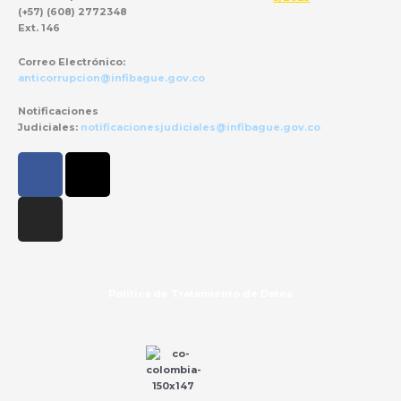
(+57) (608) 2772348
Ext. 146
Correo Electrónico:
anticorrupcion@infibague.gov.co
Notificaciones
Judiciales:
notificacionesjudiciales@infibague.gov.co
F
I
X
a
n
-
c
s
t
e
t
w
b
a
i
o
g
t
o
r
t
Politica de Tratamiento de Datos
k
a
e
m
r