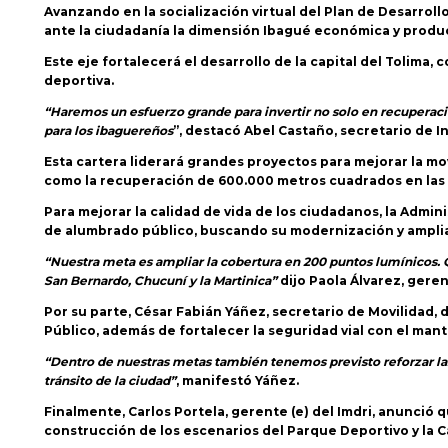
Avanzando en la socialización virtual del Plan de Desarroll
ante la ciudadanía la dimensión Ibagué económica y produc
Este eje fortalecerá el desarrollo de la capital del Tolima
deportiva.
“Haremos un esfuerzo grande para invertir no solo en recuperación
para los ibaguereños
”, destacó Abel Castaño, secretario de I
Esta cartera liderará grandes proyectos para mejorar la movil
como la recuperación de 600.000 metros cuadrados en las pr
Para mejorar la calidad de vida de los ciudadanos, la Admin
de alumbrado público, buscando su modernización y amplia
“Nuestra meta es ampliar la cobertura en 200 puntos lumínicos. 
San Bernardo, Chucuní y la Martinica”
dijo Paola Álvarez, geren
Por su parte, César Fabián Yáñez, secretario de Movilidad,
Público, además de fortalecer la seguridad vial con el man
“Dentro de nuestras metas también tenemos previsto reforzar las 
tránsito de la ciudad”
, manifestó Yáñez.
Finalmente, Carlos Portela, gerente (e) del Imdri, anunció 
construcción de los escenarios del Parque Deportivo y la C