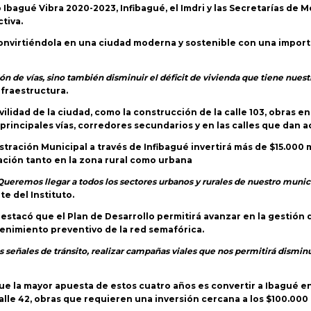
o Ibagué Vibra 2020-2023, Infibagué, el Imdri y las Secretarías de 
tiva.
, convirtiéndola en una ciudad moderna y sostenible con una import
 de vías, sino también disminuir el déficit de vivienda que tiene nuestr
nfraestructura.
idad de la ciudad, como la construcción de la calle 103, obras en la
incipales vías, corredores secundarios y en las calles que dan ac
istración Municipal a través de Infibagué invertirá más de $15.000 
ción tanto en la zona rural como urbana
Queremos llegar a todos los sectores urbanos y rurales de nuestro muni
te del Instituto.
 destacó que el Plan de Desarrollo permitirá avanzar en la gestión
tenimiento preventivo de la red semafórica.
señales de tránsito, realizar campañas viales que nos permitirá disminui
que la mayor apuesta de estos cuatro años es convertir a Ibagué en
alle 42, obras que requieren una inversión cercana a los $100.000