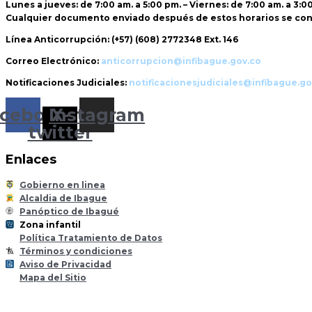
Lunes a jueves: de 7:00 am. a 5:00 pm. – Viernes: de 7:00 am. a 3:0
Cualquier documento enviado
después de estos horarios
se con
Línea Anticorrupción:
(+57) (608) 2772348 Ext. 146
Correo Electrónico:
anticorrupcion@infibague.gov.co
Notificaciones Judiciales:
notificacionesjudiciales@infibague.go
cebook
Instagram
X-
twitter
Enlaces
Gobierno en linea
Alcaldia de Ibague
Panóptico de Ibagué
Zona infantil
til
Z
ona
Inf
a
n
Política Tratamiento de Datos
Términos y condiciones
Aviso de Privacidad
Mapa del Sitio