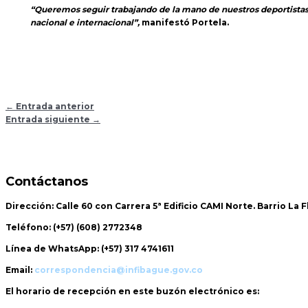
“Queremos seguir trabajando de la mano de nuestros deportista
nacional e internacional”,
manifestó Portela.
←
Entrada anterior
Entrada siguiente
→
Contáctanos
Dirección:
Calle 60 con Carrera 5ª Edificio CAMI Norte. Barrio La 
Teléfono:
(+57) (608) 2772348
Línea de WhatsApp:
(+57) 317 4741611
Email:
correspondencia@infibague.gov.co
El horario de recepción
en este buzón electrónico es: