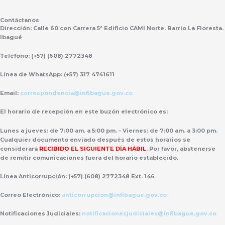
Contáctanos
Dirección:
Calle 60 con Carrera 5ª Edificio CAMI Norte. Barrio La Floresta.
Ibagué
Teléfono:
(+57) (608) 2772348
Línea de WhatsApp:
(+57) 317 4741611
Email:
correspondencia@infibague.gov.co
El horario de recepción
en este buzón electrónico es:
Lunes a jueves: de 7:00 am. a 5:00 pm. – Viernes: de 7:00 am. a 3:00 pm.
Cualquier documento enviado
después de estos horarios
se
considerará
RECIBIDO EL SIGUIENTE DÍA HÁBIL
. Por favor, abstenerse
de remitir comunicaciones fuera del horario establecido.
Línea Anticorrupción:
(+57) (608) 2772348 Ext. 146
Correo Electrónico:
anticorrupcion@infibague.gov.co
Notificaciones Judiciales:
notificacionesjudiciales@infibague.gov.co