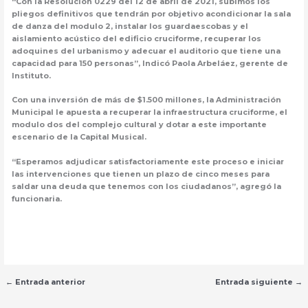
“Con la Resolución 0229 del 12 de abril de 2021, subimos los
pliegos definitivos que tendrán por objetivo acondicionar la sala
de danza del modulo 2, instalar los guardaescobas y el
aislamiento acústico del edificio cruciforme, recuperar los
adoquines del urbanismo y adecuar el auditorio que tiene una
capacidad para 150 personas”, Indicó Paola Arbeláez, gerente de
Instituto.
Con una inversión de más de $1.500 millones, la Administración
Municipal le apuesta a recuperar la infraestructura cruciforme, el
modulo dos del complejo cultural y dotar a este importante
escenario de la Capital Musical.
“Esperamos adjudicar satisfactoriamente este proceso e iniciar
las intervenciones que tienen un plazo de cinco meses para
saldar una deuda que tenemos con los ciudadanos”, agregó la
funcionaria.
←
Entrada anterior
Entrada siguiente
→