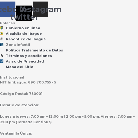
cebook
Instagram
X-
twitter
Enlaces
Gobierno en linea
Alcaldia de Ibague
Panóptico de Ibagué
Zona infantil
til
Z
ona
Inf
a
n
Política Tratamiento de Datos
Términos y condiciones
Aviso de Privacidad
Mapa del Sitio
Institucional
NIT Infibagué: 890.700.755 – 5
Código Postal: 730001
Horario de atención:
Lunes a jueves: 7:00 am – 12:00 m | 2:00 pm – 5:00 pm. Viernes: 7:00 am –
3:00 pm (Jornada Continua)
Ventanilla Única: