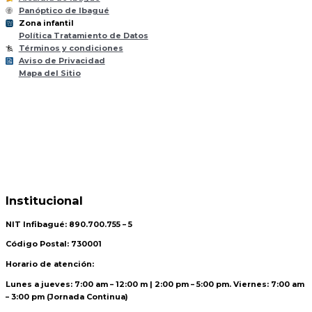
Panóptico de Ibagué
Zona infantil
til
Z
ona
Inf
a
n
Política Tratamiento de Datos
Términos y condiciones
Aviso de Privacidad
Mapa del Sitio
Institucional
NIT Infibagué: 890.700.755 – 5
Código Postal: 730001
Horario de atención:
Lunes a jueves: 7:00 am – 12:00 m | 2:00 pm – 5:00 pm. Viernes: 7:00 am
– 3:00 pm (Jornada Continua)