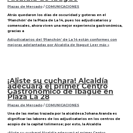
Plazas de Mercado
/
COMUNICACIONES
Atrás quedaron los días de oscuridad y goteras en el
‘Planchón’ de la Plaza de La 14, pues los adjudicatarios y
comensales, ahora viven una mejor experiencia gastronómica,
gracias a
Adjudicatarios del ‘Planchón’ de La 14 están conformes con
mejoras adelantadas por Alcaldía de Ibagué
Leer más »
¡Aliste su cuchara! Alcaldía
adecuará el primer Centro
Gastronómico de Ibagué en
Plaza La 28
Plazas de Mercado
/
COMUNICACIONES
Una de las metas trazada por la alcaldesa Johana Aranda es
dignificar las labores de los adjudicatarios en los centros de
acopio de la capital tolimense; por esto, la Alcaldía
¡Aliste su cuchara! Alcaldía adecuará el primer Centro