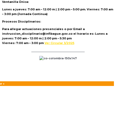
Ventanilla Única:
Lunes a jueves: 7:00 am – 12:00 m | 2:00 pm – 5:00 pm. Viernes: 7:00 am
– 3:00 pm (Jornada Continua)
Procesos Disciplinarios:
Para allegar actuaciones presenciales o por Email a
instruccion_disciplinario@infibague.gov.co el horario es: Lunes a
jueves: 7:00 am – 12:00 m | 2:00 pm – 5:30 pm
Viernes: 7:00 am – 3:00 pm
Ver Circular 3/2025
Politica de Tratamiento de Datos
r »