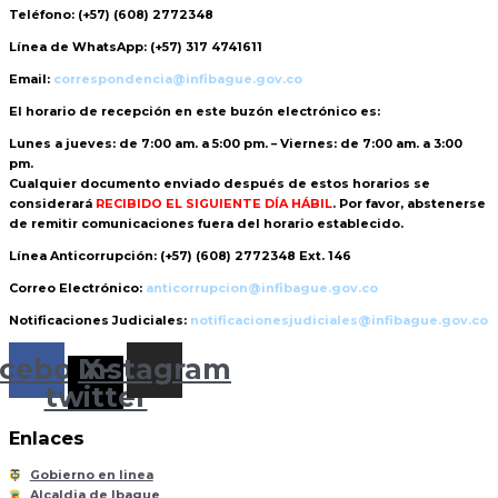
Teléfono:
(+57) (608) 2772348
Línea de WhatsApp:
(+57) 317 4741611
Email:
correspondencia@infibague.gov.co
El horario de recepción
en este buzón electrónico es:
Lunes a jueves: de 7:00 am. a 5:00 pm. – Viernes: de 7:00 am. a 3:00
pm.
Cualquier documento enviado
después de estos horarios
se
considerará
RECIBIDO EL SIGUIENTE DÍA HÁBIL
. Por favor, abstenerse
de remitir comunicaciones fuera del horario establecido.
Línea Anticorrupción:
(+57) (608) 2772348 Ext. 146
Correo Electrónico:
anticorrupcion@infibague.gov.co
Notificaciones Judiciales:
notificacionesjudiciales@infibague.gov.co
cebook
Instagram
X-
twitter
Enlaces
Gobierno en linea
Alcaldia de Ibague