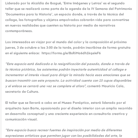
Liderado por la Alcaldía de Ibagué, ‘Entre Imágenes y Letras’ es el segundo
taller que se realizará como parte de la agenda de la IV Semana del Patrimonio
‘Documentos para la Historia’, un espacio donde, a través de la técnica del
collage, las fotografías y objetos empolvados cobrarán vida para convertirse
en nuevas realidades que cuenten su historia por medio de narrativas
contemporáneas.
Los interesados en viajar por el mundo del color y la composición el próximo
jueves, 3 de octubre a las 3:00 de la tarde, podrán inscribirse de forma gratuita
en el siguiente enlace: https://forms.gle/BsRiMa6dh1kqeJeF6
“Este espacio está dedicado a la resignificación del pasado, donde a través de
la técnica pictórica, los asistentes podrán inyectarle autenticidad al collage e
incrementar el interés visual para dirigir la mirada hacia esas emociones que se
buscan trasmitir con este proyecto. La actividad cuenta con 15 cupos disponibles
y el enlace se cerrará una vez se complete el aforo”,
comentó Mauricio Cala,
secretario de Cultura.
El taller que se llevará a cabo en el Museo Panóptico, estará liderado por el
arquitecto Juan Barte, apasionado por el diseño interior con un amplio recorrido
en desarrollo conceptual y una creciente experiencia en consultoría creativa y
comunicación visual.
“Este espacio busca recrear fuentes de inspiración por medio de diferentes
expresiones artísticas que permiten jugar con las posibilidades del arte, la