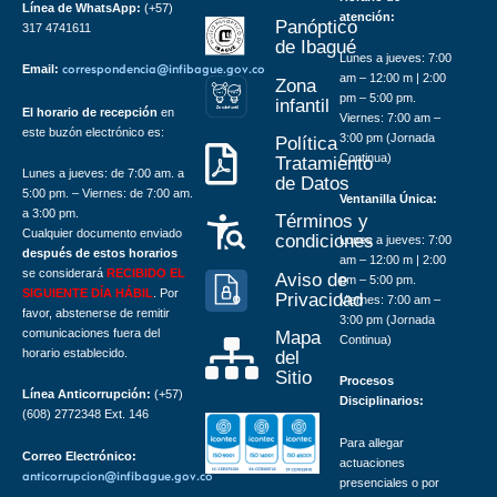
Línea de WhatsApp:
(+57)
atención:
Panóptico
317 4741611
de Ibagué
Lunes a jueves: 7:00
Email:
correspondencia@infibague.gov.co
am – 12:00 m | 2:00
Zona
pm – 5:00 pm.
infantil
Z
ona
Inf
a
n
til
El horario de recepción
en
Viernes: 7:00 am –
este buzón electrónico es:
3:00 pm (Jornada
Política
Continua)
Tratamiento
Lunes a jueves: de 7:00 am. a
de Datos
5:00 pm. – Viernes: de 7:00 am.
Ventanilla Única:
a 3:00 pm.
Términos y
Cualquier documento enviado
condiciones
Lunes a jueves: 7:00
después de estos horarios
am – 12:00 m | 2:00
se considerará
RECIBIDO EL
Aviso de
pm – 5:00 pm.
SIGUIENTE DÍA HÁBIL
. Por
Privacidad
Viernes: 7:00 am –
favor, abstenerse de remitir
3:00 pm (Jornada
comunicaciones fuera del
Mapa
Continua)
horario establecido.
del
Sitio
Procesos
Línea Anticorrupción:
(+57)
Disciplinarios:
(608) 2772348 Ext. 146
Para allegar
Correo Electrónico:
actuaciones
anticorrupcion@infibague.gov.co
presenciales o por