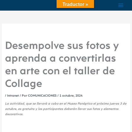
Ir
Traductor »
al
contenido
Desempolve sus fotos y
aprenda a convertirlas
en arte con el taller de
Collage
/
Intranet
/ Por
COMUNICACIONES
/
1 octubre, 2024
La actividad, que se llevará a cabo en el Museo Panóptico el próximo jueves 3 de
octubre, es gratuita y los participantes deberán llevar sus fotos y elementos
decorativos.