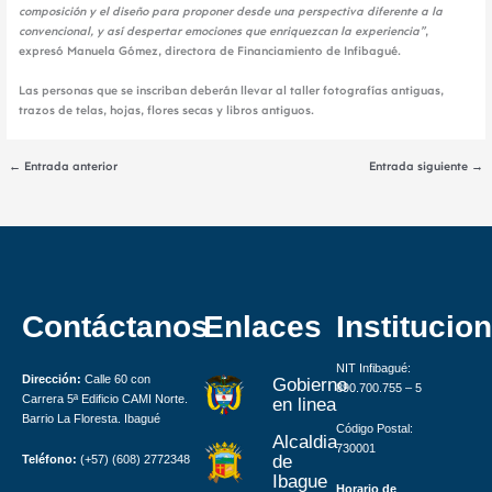
composición y el diseño para proponer desde una perspectiva diferente a la
convencional, y así despertar emociones que enriquezcan la experiencia”
,
expresó Manuela Gómez, directora de Financiamiento de Infibagué.
Las personas que se inscriban deberán llevar al taller fotografías antiguas,
trazos de telas, hojas, flores secas y libros antiguos.
←
Entrada anterior
Entrada siguiente
→
Contáctanos
Enlaces
Institucion
NIT Infibagué:
Dirección:
Calle 60 con
Gobierno
890.700.755 – 5
Carrera 5ª Edificio CAMI Norte.
en linea
Barrio La Floresta. Ibagué
Código Postal:
Alcaldia
730001
de
Teléfono:
(+57) (608) 2772348
Ibague
Horario de