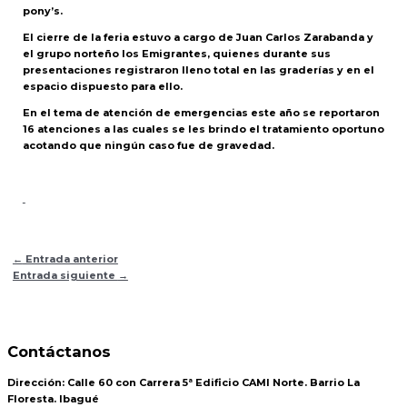
pony’s.
El cierre de la feria estuvo a cargo de Juan Carlos Zarabanda y
el grupo norteño los Emigrantes, quienes durante sus
presentaciones registraron lleno total en las graderías y en el
espacio dispuesto para ello.
En el tema de atención de emergencias este año se reportaron
16 atenciones a las cuales se les brindo el tratamiento oportuno
acotando que ningún caso fue de gravedad.
←
Entrada anterior
Entrada siguiente
→
Contáctanos
Dirección:
Calle 60 con Carrera 5ª Edificio CAMI Norte. Barrio La
Floresta. Ibagué