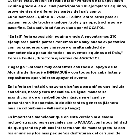
Durante esta versión se realizó la 51º versión de la Exposición
Equina grado A, en el cual participaron 210 ejemplares equinos,
provenientes de diferentes partes del país como:
Cundinamarca – Quindío – Valle – Tolima, entre otros para el
juzgamiento de trocha y galope, trote y galope, trocha pura y
paso fino. Esta actividad fue avalada por ASOCATOL.
“En la 51 feria exposición equina grado A encontramos 210
ejemplares participantes, tenemos una muy buena expectativa
con los criaderos que vinieron y una alta calidad de
competencia a pesar de todos los eventos equinos del País,”
Teresa Té-llez, directora ejecutiva de ASOCATOL.
Y agregó “Estamos muy contentos con todo el apoyo de la
Alcaldía de Ibagué e INFIBAGUÉ y con todos los caballistas y
expositores que vinieron apoyar el evento.
En la feria se instaló una zona diseñada para niños que incluía
saltarines, barca y toro mecánico. De igual manera se
acondicionó de un pabellón de música en el cual se
presentaron 9 espectáculo de diferentes géneros (Llanera-
música colombiana – Vallenato y tango).
Es importante mencionar que en esta versión la Alcaldía
incluyó atracciones especiales como PANACA con la posibilidad
de que grandes y chicos interactuaran de manera gratuita con
los animales y los más pequeños disfrutaran del carrusel de