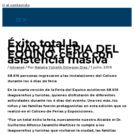
Ir al contenido
Éxito total la
CUARTA FERIA DEL
EQUINO, cerró con
asistencia masiva
/
Intranet
/ Por
Natalia Yulieth Ortegon Diaz
/
1 julio, 2019
68.616 personas ingresaron a las instalaciones del Coliseo
durante los 4 días de feria
En la cuarta versión de la Feria del Equino asistieron 68.616
ibaguereños y turistas, quienes disfrutaron de diferentes
actividades durante los 4 días del evento. Una vez más, los
niños y las familias fueron protagonistas en esta edición que se
realizó en el Coliseo de Ferias y Exposiciones.
“Fue un total éxito la feria, nuevamente nuestro Alcalde el Dr.
Guillermo Alfonso Jaramillo Martínez le cumple a los
ibaguereños y turistas que visitaron la ciudad, las familias