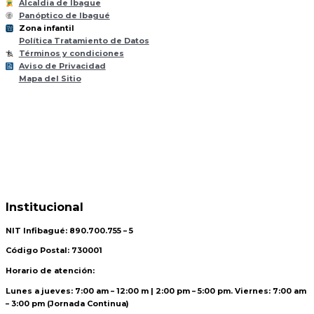
Alcaldia de Ibague
Panóptico de Ibagué
Zona infantil
til
Z
ona
Inf
a
n
Política Tratamiento de Datos
Términos y condiciones
Aviso de Privacidad
Mapa del Sitio
Institucional
NIT Infibagué: 890.700.755 – 5
Código Postal: 730001
Horario de atención:
Lunes a jueves: 7:00 am – 12:00 m | 2:00 pm – 5:00 pm. Viernes: 7:00 am
– 3:00 pm (Jornada Continua)