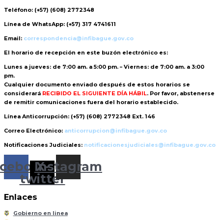
Teléfono:
(+57) (608) 2772348
Línea de WhatsApp:
(+57) 317 4741611
Email:
correspondencia@infibague.gov.co
El horario de recepción
en este buzón electrónico es:
Lunes a jueves: de 7:00 am. a 5:00 pm. – Viernes: de 7:00 am. a 3:00
pm.
Cualquier documento enviado
después de estos horarios
se
considerará
RECIBIDO EL SIGUIENTE DÍA HÁBIL
. Por favor, abstenerse
de remitir comunicaciones fuera del horario establecido.
Línea Anticorrupción:
(+57) (608) 2772348 Ext. 146
Correo Electrónico:
anticorrupcion@infibague.gov.co
Notificaciones Judiciales:
notificacionesjudiciales@infibague.gov.co
cebook
Instagram
X-
twitter
Enlaces
Gobierno en linea