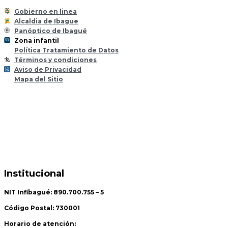
Gobierno en linea
Alcaldia de Ibague
Panóptico de Ibagué
Zona infantil
til
Z
ona
Inf
a
n
Política Tratamiento de Datos
Términos y condiciones
Aviso de Privacidad
Mapa del Sitio
Institucional
NIT Infibagué: 890.700.755 – 5
Código Postal: 730001
Horario de atención: