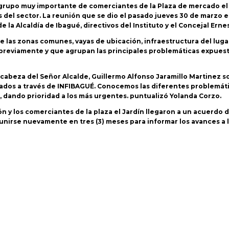
grupo muy importante de comerciantes de la Plaza de mercado el Jar
 del sector. La reunión que se dio el pasado jueves 30 de marzo e
la Alcaldía de Ibagué, directivos del Instituto y el Concejal Ernes
 las zonas comunes, vayas de ubicación, infraestructura del luga
previamente y que agrupan las principales problemáticas expuestas
n cabeza del Señor Alcalde, Guillermo Alfonso Jaramillo Martinez
inados a través de INFIBAGUÉ. Conocemos las diferentes problemáti
, dando prioridad a los más urgentes. puntualizó Yolanda Corzo.
ión y los comerciantes de la plaza el Jardín llegaron a un acuerdo
reunirse nuevamente en tres (3) meses para informar los avances a 