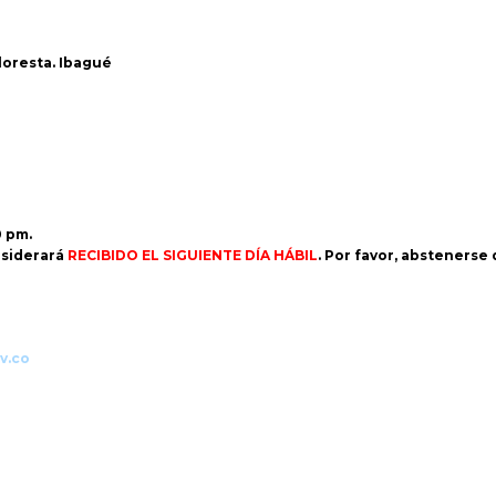
Floresta. Ibagué
0 pm.
siderará
RECIBIDO EL SIGUIENTE DÍA HÁBIL
. Por favor, abstenerse
v.co