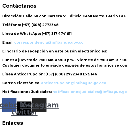
Contáctanos
Dirección:
Calle 60 con Carrera 5ª Edificio CAMI Norte. Barrio La 
Teléfono:
(+57) (608) 2772348
Línea de WhatsApp:
(+57) 317 4741611
Email:
correspondencia@infibague.gov.co
El horario de recepción
en este buzón electrónico es:
Lunes a jueves: de 7:00 am. a 5:00 pm. – Viernes: de 7:00 am. a 3:0
Cualquier documento enviado
después de estos horarios
se con
Línea Anticorrupción:
(+57) (608) 2772348 Ext. 146
Correo Electrónico:
anticorrupcion@infibague.gov.co
Notificaciones Judiciales:
notificacionesjudiciales@infibague.go
cebook
Instagram
X-
twitter
Enlaces