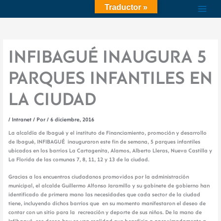
Ir
Traductor »
al
contenido
INFIBAGUÉ INAUGURA 5
PARQUES INFANTILES EN
LA CIUDAD
/
Intranet
/ Por
/
6 diciembre, 2016
La alcaldía de Ibagué y el instituto de Financiamiento, promoción y desarrollo
de Ibagué, INFIBAGUÉ inauguraron este fin de semana, 5 parques infantiles
ubicados en los barrios La Cartagenita, Alamos, Alberto Lleras, Nueva Castilla y
La Florida de las comunas 7, 8, 11, 12 y 13 de la ciudad.
Gracias a los encuentros ciudadanos promovidos por la administración
municipal, el alcalde Guillermo Alfonso Jaramillo y su gabinete de gobierno han
identificado de primera mano las necesidades que cada sector de la ciudad
tiene, incluyendo dichos barrios que en su momento manifestaron el deseo de
contar con un sitio para la recreación y deporte de sus niños. De la mano de