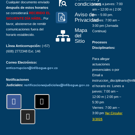
Cualquier documento enviado
condiciones
Lunes a jueves: 7:00
después de estos horarios
am – 12:00 m | 2:00
se considerará
RECIBIDO EL
Aviso de
pm – 5:00 pm.
SIGUIENTE DÍA HÁBIL
. Por
Privacidad
Viernes: 7:00 am –
favor, abstenerse de remitir
3:00 pm (Jornada
comunicaciones fuera del
Mapa
Continua)
horario establecido.
del
Sitio
Procesos
Línea Anticorrupción:
(+57)
Disciplinarios:
(608) 2772348 Ext. 146
Para allegar
Correo Electrónico:
actuaciones
anticorrupcion@infibague.gov.co
presenciales o por
Email a
Notificaciones
instruccion_disciplinario@inf
Judiciales:
notificacionesjudiciales@infibague.gov.co
el horario es: Lunes a
jueves: 7:00 am –
F
I
X
12:00 m | 2:00 pm –
5:30 pm
a
n
-
Viernes: 7:00 am –
c
s
t
3:00 pm
Ver Circular
e
t
w
3/2025
b
a
i