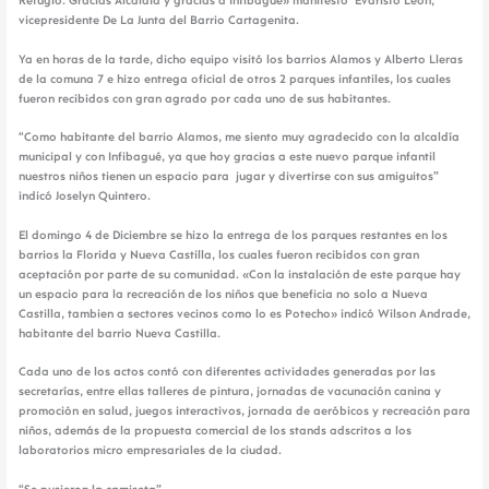
Refugio. Gracias Alcaldía y gracias a Infibagué» manifestó Evaristo León,
vicepresidente De La Junta del Barrio Cartagenita.
Ya en horas de la tarde, dicho equipo visitó los barrios Alamos y Alberto Lleras
de la comuna 7 e hizo entrega oficial de otros 2 parques infantiles, los cuales
fueron recibidos con gran agrado por cada uno de sus habitantes.
“Como habitante del barrio Alamos, me siento muy agradecido con la alcaldía
municipal y con Infibagué, ya que hoy gracias a este nuevo parque infantil
nuestros niños tienen un espacio para jugar y divertirse con sus amiguitos”
indicó Joselyn Quintero.
El domingo 4 de Diciembre se hizo la entrega de los parques restantes en los
barrios la Florida y Nueva Castilla, los cuales fueron recibidos con gran
aceptación por parte de su comunidad. «Con la instalación de este parque hay
un espacio para la recreación de los niños que beneficia no solo a Nueva
Castilla, tambien a sectores vecinos como lo es Potecho» indicó Wilson Andrade,
habitante del barrio Nueva Castilla.
Cada uno de los actos contó con diferentes actividades generadas por las
secretarías, entre ellas talleres de pintura, jornadas de vacunación canina y
promoción en salud, juegos interactivos, jornada de aeróbicos y recreación para
niños, además de la propuesta comercial de los stands adscritos a los
laboratorios micro empresariales de la ciudad.