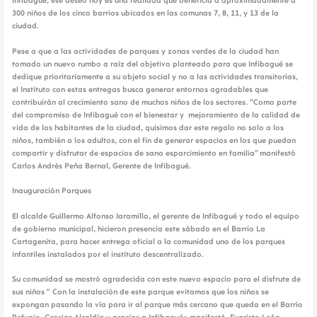
Infibagué, ese deseo hoy es una realidad que beneficia a aproximadamente a
300 niños de los cinco barrios ubicados en las comunas 7, 8, 11, y 13 de la
ciudad.
Pese a que a las actividades de parques y zonas verdes de la ciudad han
tomado un nuevo rumbo a raíz del objetivo planteado para que Infibagué se
dedique prioritariamente a su objeto social y no a las actividades transitorias,
el Instituto con estas entregas busca generar entornos agradables que
contribuirán al crecimiento sano de muchos niños de los sectores. “Como parte
del compromiso de Infibagué con el bienestar y mejoramiento de la calidad de
vida de los habitantes de la ciudad, quisimos dar este regalo no solo a los
niños, también a los adultos, con el fin de generar espacios en los que puedan
compartir y disfrutar de espacios de sano esparcimiento en familia” manifestó
Carlos Andrés Peña Bernal, Gerente de Infibagué.
Inauguración Parques
El alcalde Guillermo Alfonso Jaramillo, el gerente de Infibagué y todo el equipo
de gobierno municipal, hicieron presencia este sábado en el Barrio La
Cartagenita, para hacer entrega oficial a la comunidad uno de los parques
infantiles instalados por el instituto descentralizado.
Su comunidad se mostró agradecida con este nuevo espacio para el disfrute de
sus niños “ Con la instalación de este parque evitamos que los niños se
expongan pasando la vía para ir al parque más cercano que queda en el Barrio