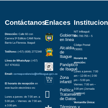
Contáctanos
Enlaces
Institucion
NIT Infibagué:
Dirección:
Calle 60 con
Gobierno
890.700.755 – 5
Carrera 5ª Edificio CAMI Norte.
en linea
Barrio La Floresta. Ibagué
Código Postal:
Alcaldia
730001
de
Teléfono:
(+57) (608) 2772348
Ibague
Horario de
Línea de WhatsApp:
(+57)
atención:
Panóptico
317 4741611
de Ibagué
Lunes a jueves: 7:00
Email:
correspondencia@infibague.gov.co
am – 12:00 m | 2:00
Zona
pm – 5:00 pm.
infantil
Z
ona
Inf
a
n
til
El horario de recepción
en
Viernes: 7:00 am –
este buzón electrónico es:
3:00 pm (Jornada
Política
Continua)
Tratamiento
Lunes a jueves: de 7:00 am. a
de Datos
5:00 pm. – Viernes: de 7:00 am.
Ventanilla Única:
a 3:00 pm.
Términos y