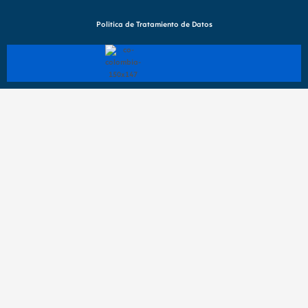
o
g
t
o
r
t
Politica de Tratamiento de Datos
k
a
e
m
r