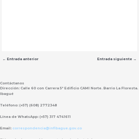
←
Entrada anterior
Entrada siguiente
→
Contáctanos
Dirección:
Calle 60 con Carrera 5ª Edificio CAMI Norte. Barrio La Floresta.
Ibagué
Teléfono:
(+57) (608) 2772348
Línea de WhatsApp:
(+57) 317 4741611
Email:
correspondencia@infibague.gov.co