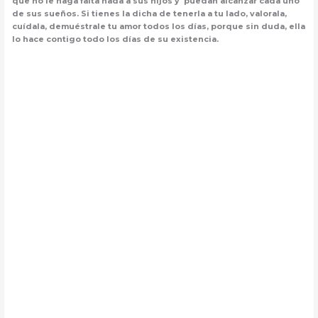
que no le haga falta nada a sus hijos y puedan alcanzar cada uno
de sus sueños. Si tienes la dicha de tenerla a tu lado, valorala,
cuídala, demuéstrale tu amor todos los días, porque sin duda, ella
lo hace contigo todo los días de su existencia.