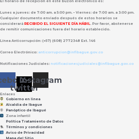
El horario de recepción
en este buzón electrónico es:
Lunes a jueves: de 7:00 am. a 5:00 pm. – Viernes: de 7:00 am. a 3:00 pm.
Cualquier documento enviado
después de estos horarios
se
considerará
RECIBIDO EL SIGUIENTE DÍA HÁBIL
. Por favor, abstenerse
de remitir comunicaciones fuera del horario establecido.
Línea Anticorrupción:
(+57) (608) 2772348 Ext. 146
Correo Electrónico:
anticorrupcion@infibague.gov.co
Notificaciones Judiciales:
notificacionesjudiciales@infibague.gov.co
cebook
Instagram
X-
twitter
Enlaces
Gobierno en linea
Alcaldia de Ibague
Panóptico de Ibagué
Zona infantil
til
Z
ona
Inf
a
n
Política Tratamiento de Datos
Términos y condiciones
Aviso de Privacidad
Mapa del Sitio