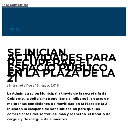
Ir al contenido
SE INICIAN
ACTIVIDADES PARA
RECUPERAR EL
ESPACIO PÚBLICO
EN LA PLAZA DE LA
21
/
Intranet
/ Por
/
13 mayo, 2016
La Administración Municipal a través de la secretaría de
Gobierno, la policía metropolitana e Infibagué, en aras de
mejorar las condiciones de movilidad en la Plaza de la 21,
iniciaron la campaña de sensibilización para que los
comerciantes del sector, asuman y respeten el horario de
cargue y descargue de alimentos.