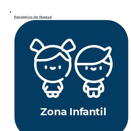
Panóptico de Ibagué
Z
ona
Inf
a
n
til