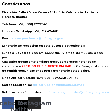
Contáctanos
Dirección:
Calle 60 con Carrera 5ª Edificio CAMI Norte. Barrio La
Floresta. Ibagué
Teléfono:
(+57) (608) 2772348
Línea de WhatsApp:
(+57) 317 4741611
Email:
correspondencia@infibague.gov.co
El horario de recepción
en este buzón electrónico es:
Lunes a jueves: de 7:00 am. a 5:00 pm. – Viernes: de 7:00 am. a 3:00
pm.
Cualquier documento enviado
después de estos horarios
se
considerará
RECIBIDO EL SIGUIENTE DÍA HÁBIL
. Por favor, abstenerse
de remitir comunicaciones fuera del horario establecido.
Línea Anticorrupción:
(+57) (608) 2772348 Ext. 146
Correo Electrónico:
anticorrupcion@infibague.gov.co
Notificaciones Judiciales:
notificacionesjudiciales@infibague.gov.co
cebook
Instagram
X-
twitter