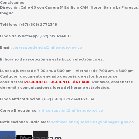
Contáctanos
Dirección:
Calle 60 con Carrera 5ª Edificio CAMI Norte. Barrio La Floresta.
Ibagué
Teléfono:
(+57) (608) 2772348
Línea de WhatsApp:
(+57) 317 4741611
Email:
correspondencia@infibague.gov.co
El horario de recepción
en este buzón electrónico es:
Lunes a jueves: de 7:00 am. a 5:00 pm. – Viernes: de 7:00 am. a 3:00 pm.
Cualquier documento enviado
después de estos horarios
se
considerará
RECIBIDO EL SIGUIENTE DÍA HÁBIL
. Por favor, abstenerse
de remitir comunicaciones fuera del horario establecido.
Línea Anticorrupción:
(+57) (608) 2772348 Ext. 146
Correo Electrónico:
anticorrupcion@infibague.gov.co
Notificaciones Judiciales:
notificacionesjudiciales@infibague.gov.co
cebook
Instagram
X-