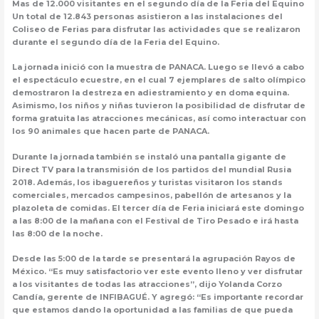
Mas de 12.000 visitantes en el segundo día de la Feria del Equino
Un total de 12.843 personas asistieron a las instalaciones del
Coliseo de Ferias para disfrutar las actividades que se realizaron
durante el segundo día de la Feria del Equino.
La jornada inició con la muestra de PANACA. Luego se llevó a cabo
el espectáculo ecuestre, en el cual 7 ejemplares de salto olímpico
demostraron la destreza en adiestramiento y en doma equina.
Asimismo, los niños y niñas tuvieron la posibilidad de disfrutar de
forma gratuita las atracciones mecánicas, así como interactuar con
los 90 animales que hacen parte de PANACA.
Durante la jornada también se instaló una pantalla gigante de
Direct TV para la transmisión de los partidos del mundial Rusia
2018. Además, los ibaguereños y turistas visitaron los stands
comerciales, mercados campesinos, pabellón de artesanos y la
plazoleta de comidas. El tercer día de Feria iniciará este domingo
a las 8:00 de la mañana con el Festival de Tiro Pesado e irá hasta
las 8:00 de la noche.
Desde las 5:00 de la tarde se presentará la agrupación Rayos de
México. “Es muy satisfactorio ver este evento lleno y ver disfrutar
a los visitantes de todas las atracciones”, dijo Yolanda Corzo
Candía, gerente de INFIBAGUÉ. Y agregó: “Es importante recordar
que estamos dando la oportunidad a las familias de que pueda