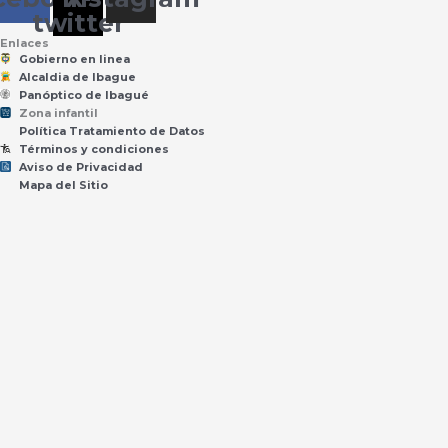
twitter
Enlaces
Gobierno en linea
Alcaldia de Ibague
Panóptico de Ibagué
Zona infantil
til
Z
ona
Inf
a
n
Política Tratamiento de Datos
Términos y condiciones
Aviso de Privacidad
Mapa del Sitio