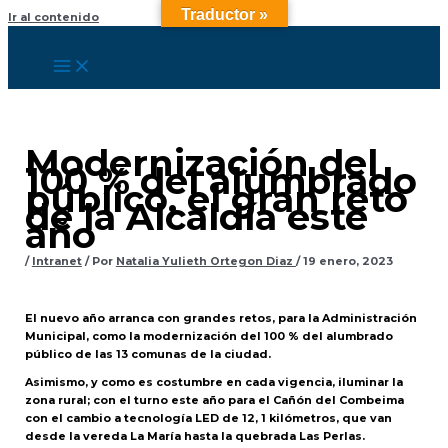
Traductor »
Ir al contenido
Modernización del
100 % del alumbrado
público, el gran reto
de la Alcaldía este
año
/
Intranet
/ Por
Natalia Yulieth Ortegon Diaz
/
19 enero, 2023
El nuevo año arranca con grandes retos, para la Administración
Municipal, como la modernización del 100 % del alumbrado
público de las 13 comunas de la ciudad.
Asimismo, y como es costumbre en cada vigencia, iluminar la
zona rural; con el turno este año para el Cañón del Combeima
con el cambio a tecnología LED de 12, 1 kilómetros, que van
desde la vereda La María hasta la quebrada Las Perlas.