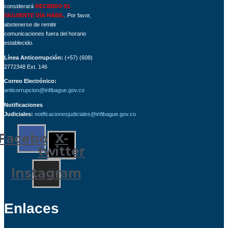
considerará
RECIBIDO EL
SIGUIENTE DÍA HÁBIL
. Por favor,
abstenerse de remitir
comunicaciones fuera del horario
establecido.
Línea Anticorrupción:
(+57) (608)
2772348 Ext. 146
Correo Electrónico:
anticorrupcion@infibague.gov.co
Notificaciones
Judiciales:
notificacionesjudiciales@infibague.gov.co
Facebook
X-
twitter
Instagram
Enlaces