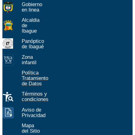
Gobierno
en linea
Alcaldia
de
Ibague
Panóptico
de Ibagué
Zona
infantil
Z
ona
Inf
a
n
til
Política
Tratamiento
de Datos
Términos y
condiciones
Aviso de
Privacidad
Mapa
del Sitio