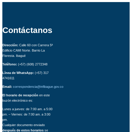
Contáctanos
Dirección:
Calle 60 con Carrera 5ª
Edificio CAMI Norte. Barrio La
Floresta. Ibagué
Teléfono:
(+57) (608) 2772348
Línea de WhatsApp:
(+57) 317
4741611
Email:
correspondencia@infibague.gov.co
El horario de recepción
en este
buzón electrónico es:
Lunes a jueves: de 7:00 am. a 5:00
pm. – Viernes: de 7:00 am. a 3:00
pm.
Cualquier documento enviado
después de estos horarios
se