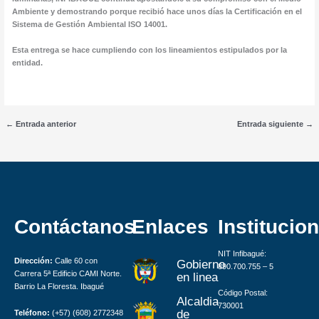
Ambiente y demostrando porque recibió hace unos días la Certificación en el
Sistema de Gestión Ambiental ISO 14001.
Esta entrega se hace cumpliendo con los lineamientos estipulados por la
entidad.
←
Entrada anterior
Entrada siguiente
→
Contáctanos
Enlaces
Institucion
NIT Infibagué:
Dirección:
Calle 60 con
Gobierno
890.700.755 – 5
Carrera 5ª Edificio CAMI Norte.
en linea
Barrio La Floresta. Ibagué
Código Postal:
Alcaldia
730001
de
Teléfono:
(+57) (608) 2772348