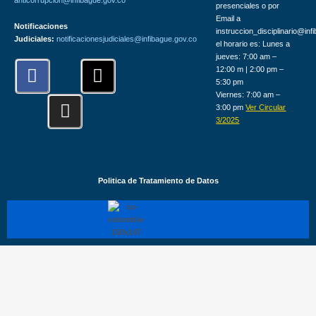
presenciales o por
Email a
Notificaciones
instruccion_disciplinario@inf
Judiciales:
notificacionesjudiciales@infibague.gov.co
el horario es: Lunes a
jueves: 7:00 am –
F
I
X
12:00 m | 2:00 pm –
a
n
-
5:30 pm
Viernes: 7:00 am –
c
s
t
3:00 pm
Ver Circular
e
t
w
3/2025
b
a
i
o
g
t
o
r
t
Politica de Tratamiento de Datos
k
a
e
m
r