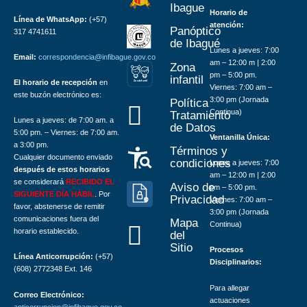
Ibague
Horario de
Línea de WhatsApp:
(+57)
atención:
Panóptico
317 4741611
de Ibagué
Lunes a jueves: 7:00
Email:
correspondencia@infibague.gov.co
am – 12:00 m | 2:00
Zona
pm – 5:00 pm.
infantil
El horario de recepción
en
Z
ona
Inf
a
n
til
Viernes: 7:00 am –
este buzón electrónico es:
3:00 pm (Jornada
Política
Continua)
Tratamiento
Lunes a jueves: de 7:00 am. a
de Datos
5:00 pm. – Viernes: de 7:00 am.
Ventanilla Única:
a 3:00 pm.
Términos y
Cualquier documento enviado
condiciones
Lunes a jueves: 7:00
después de estos horarios
am – 12:00 m | 2:00
se considerará
RECIBIDO EL
Aviso de
pm – 5:00 pm.
SIGUIENTE DÍA HÁBIL
. Por
Privacidad
Viernes: 7:00 am –
favor, abstenerse de remitir
3:00 pm (Jornada
comunicaciones fuera del
Mapa
Continua)
horario establecido.
del
Sitio
Procesos
Línea Anticorrupción:
(+57)
Disciplinarios:
(608) 2772348 Ext. 146
Para allegar
Correo Electrónico:
actuaciones
anticorrupcion@infibague.gov.co