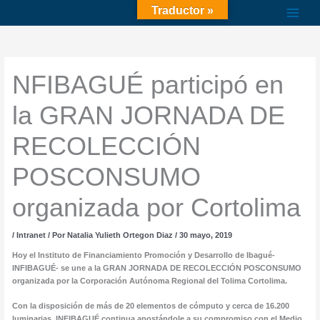
Ir
Traductor »
al
contenido
NFIBAGUÉ participó en
la GRAN JORNADA DE
RECOLECCIÓN
POSCONSUMO
organizada por Cortolima
/
Intranet
/ Por
Natalia Yulieth Ortegon Diaz
/
30 mayo, 2019
Hoy el Instituto de Financiamiento Promoción y Desarrollo de Ibagué-
INFIBAGUÉ- se une a la GRAN JORNADA DE RECOLECCIÓN POSCONSUMO
organizada por la Corporación Autónoma Regional del Tolima Cortolima.
Con la disposición de más de 20 elementos de cómputo y cerca de 16.200
luminarias, INFIBAGUÉ continua apostándole a su compromiso con el Medio