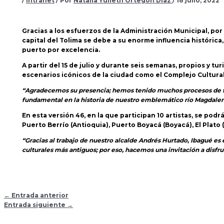
/
Intranet
/ Por
Natalia Yulieth Ortegon Diaz
/
18 julio, 2022
Gracias a los esfuerzos de la Administración Municipal, por 
capital del Tolima se debe a su enorme influencia históric
puerto por excelencia.
A partir del 15 de julio y durante seis semanas, propios y tur
escenarios icónicos de la ciudad como el Complejo Cultural
“Agradecemos su presencia; hemos tenido muchos procesos de fo
fundamental en la historia de nuestro emblemático río Magdalen
En esta versión 46, en la que participan 10 artistas, se pod
Puerto Berrío (Antioquia), Puerto Boyacá (Boyacá), El Plato 
“Gracias al trabajo de nuestro alcalde Andrés Hurtado, Ibagué es e
culturales más antiguos; por eso, hacemos una invitación a disfr
←
Entrada anterior
Entrada siguiente
→