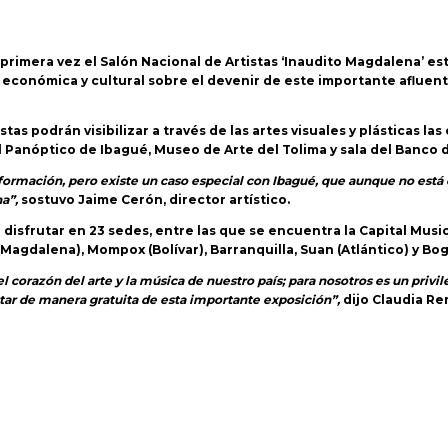
primera vez el Salón Nacional de Artistas ‘Inaudito Magdalena’ esta
a, económica y cultural sobre el devenir de este importante afluen
istas podrán visibilizar a través de las artes visuales y plásticas 
 Panóptico de Ibagué, Museo de Arte del Tolima y sala del Banco d
rmación, pero existe un caso especial con Ibagué, que aunque no está 
a”,
sostuvo Jaime Cerón, director artístico.
rá disfrutar en 23 sedes, entre las que se encuentra la Capital Mus
(Magdalena), Mompox (Bolívar), Barranquilla, Suan (Atlántico) y Bo
l corazón del arte y la música de nuestro país; para nosotros es un privi
utar de manera gratuita de esta importante exposición”,
dijo Claudia Re