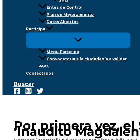
2012
Entes de Control
Plan de Mejoramiento
Datos Abiertos
Participa
Menu Participa
Convocatoria a la ciudadanía a validar
PAAC
Contáctanos
Buscar
Por primera vez, el
‘Inaudito Magdalen