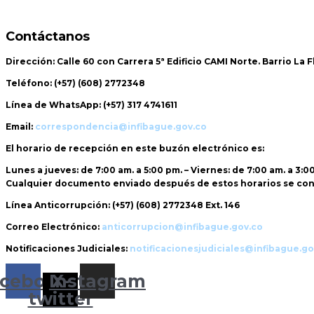
Contáctanos
Dirección:
Calle 60 con Carrera 5ª Edificio CAMI Norte. Barrio La 
Teléfono:
(+57) (608) 2772348
Línea de WhatsApp:
(+57) 317 4741611
Email:
correspondencia@infibague.gov.co
El horario de recepción
en este buzón electrónico es:
Lunes a jueves: de 7:00 am. a 5:00 pm. – Viernes: de 7:00 am. a 3:0
Cualquier documento enviado
después de estos horarios
se con
Línea Anticorrupción:
(+57) (608) 2772348 Ext. 146
Correo Electrónico:
anticorrupcion@infibague.gov.co
Notificaciones Judiciales:
notificacionesjudiciales@infibague.go
cebook
Instagram
X-
twitter