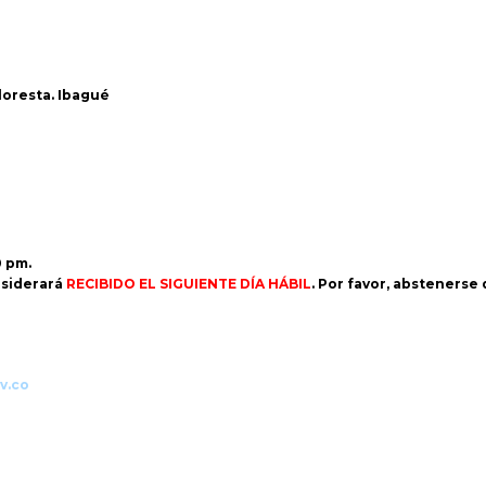
Floresta. Ibagué
0 pm.
siderará
RECIBIDO EL SIGUIENTE DÍA HÁBIL
. Por favor, abstenerse
v.co