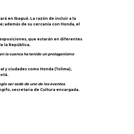
rá en Ibagué. La razón de incluir a la
te; además de su cercanía con Honda, el
las exposiciones, que estarán en diferentes
e la República.
en la cuenca ha tenido un protagonismo
ical y ciudades como Honda (Tolima),
gotá.
legio ser sede de uno de los eventos
ngifo, secretaria de Cultura encargada.