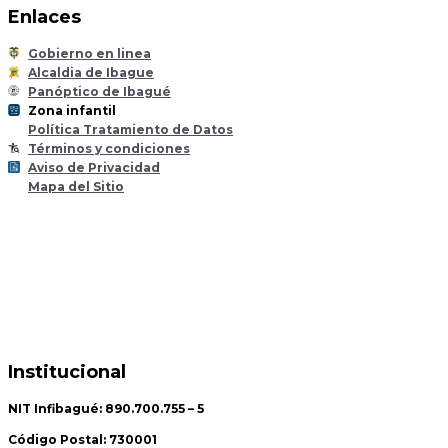
Enlaces
Gobierno en linea
Alcaldia de Ibague
Panóptico de Ibagué
Zona infantil
til
Z
ona
Inf
a
n
Política Tratamiento de Datos
Términos y condiciones
Aviso de Privacidad
Mapa del Sitio
Institucional
NIT Infibagué: 890.700.755 – 5
Código Postal: 730001