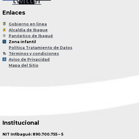
twitter
Enlaces
Gobierno en linea
Alcaldia de Ibague
Panóptico de Ibagué
Zona infantil
til
Z
ona
Inf
a
n
Política Tratamiento de Datos
Términos y condiciones
Aviso de Privacidad
Mapa del Sitio
Institucional
NIT Infibagué: 890.700.755 – 5