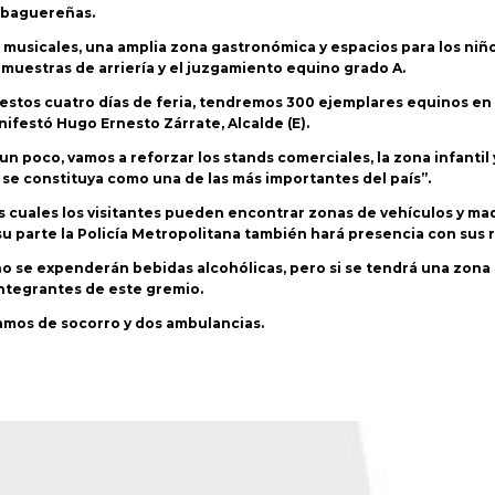
 Ibaguereñas.
 musicales, una amplia zona gastronómica y espacios para los niños
muestras de arriería y el juzgamiento equino grado A.
 estos cuatro días de feria, tendremos 300 ejemplares equinos en
ifestó Hugo Ernesto Zárrate, Alcalde (E).
r un poco, vamos a reforzar los stands comerciales, la zona infanti
a se constituya como una de las más importantes del país”.
los cuales los visitantes pueden encontrar zonas de vehículos y m
u parte la Policía Metropolitana también hará presencia con sus
 no se expenderán bebidas alcohólicas, pero si se tendrá una zona
 integrantes de este gremio.
amos de socorro y dos ambulancias.