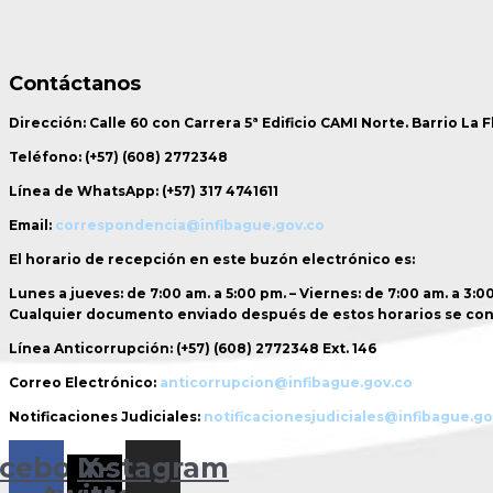
Contáctanos
Dirección:
Calle 60 con Carrera 5ª Edificio CAMI Norte. Barrio La 
Teléfono:
(+57) (608) 2772348
Línea de WhatsApp:
(+57) 317 4741611
Email:
correspondencia@infibague.gov.co
El horario de recepción
en este buzón electrónico es:
Lunes a jueves: de 7:00 am. a 5:00 pm. – Viernes: de 7:00 am. a 3:0
Cualquier documento enviado
después de estos horarios
se con
Línea Anticorrupción:
(+57) (608) 2772348 Ext. 146
Correo Electrónico:
anticorrupcion@infibague.gov.co
Notificaciones Judiciales:
notificacionesjudiciales@infibague.go
cebook
Instagram
X-