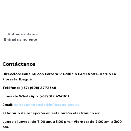
←
Entrada anterior
Entrada siguiente
→
Contáctanos
Dirección:
Calle 60 con Carrera 5ª Edificio CAMI Norte. Barrio La
Floresta. Ibagué
Teléfono:
(+57) (608) 2772348
Línea de WhatsApp:
(+57) 317 4741611
Email:
correspondencia@infibague.gov.co
El horario de recepción
en este buzón electrónico es:
Lunes a jueves: de 7:00 am. a 5:00 pm. – Viernes: de 7:00 am. a 3:00
pm.