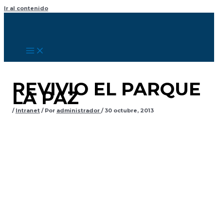
Ir al contenido
REVIVIO EL PARQUE
LA PAZ
/
Intranet
/ Por
administrador
/
30 octubre, 2013