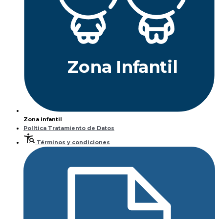
Z
ona
Inf
a
n
til
Zona infantil
Política Tratamiento de Datos
Términos y condiciones