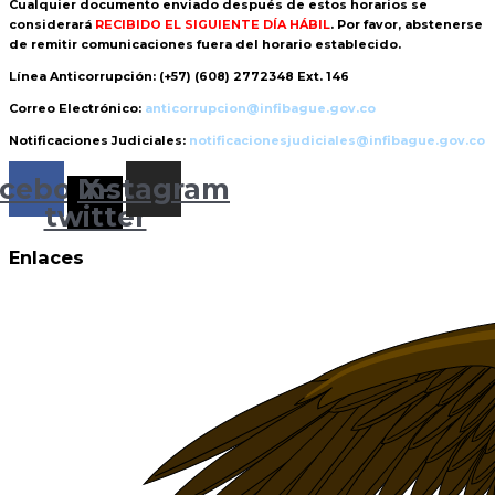
Cualquier documento enviado
después de estos horarios
se
considerará
RECIBIDO EL SIGUIENTE DÍA HÁBIL
. Por favor, abstenerse
de remitir comunicaciones fuera del horario establecido.
Línea Anticorrupción:
(+57) (608) 2772348 Ext. 146
Correo Electrónico:
anticorrupcion@infibague.gov.co
Notificaciones Judiciales:
notificacionesjudiciales@infibague.gov.co
cebook
Instagram
X-
twitter
Enlaces