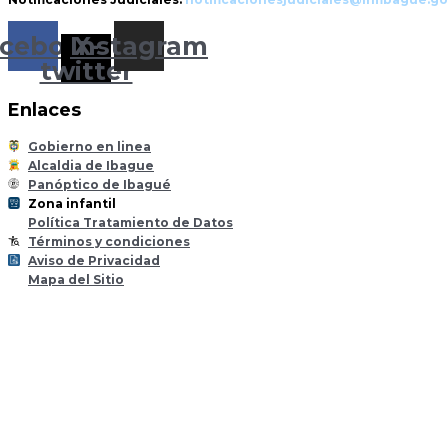
cebook
Instagram
X-
twitter
Enlaces
Gobierno en linea
Alcaldia de Ibague
Panóptico de Ibagué
Zona infantil
til
Z
ona
Inf
a
n
Política Tratamiento de Datos
Términos y condiciones
Aviso de Privacidad
Mapa del Sitio