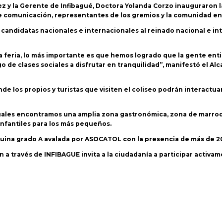
nez y la Gerente de Infibagué, Doctora Yolanda Corzo inauguraron 
e comunicación, representantes de los gremios y la comunidad en
candidatas nacionales e internacionales al reinado nacional e inte
sta feria, lo más importante es que hemos logrado que la gente ent
go de clases sociales a disfrutar en tranquilidad”, manifestó el Al
de los propios y turistas que visiten el coliseo podrán interactua
cuales encontramos una amplia zona gastronómica, zona de marro
infantiles para los más pequeños.
quina grado A avalada por ASOCATOL con la presencia de más de 2
 a través de INFIBAGUE invita a la ciudadanía a participar activam