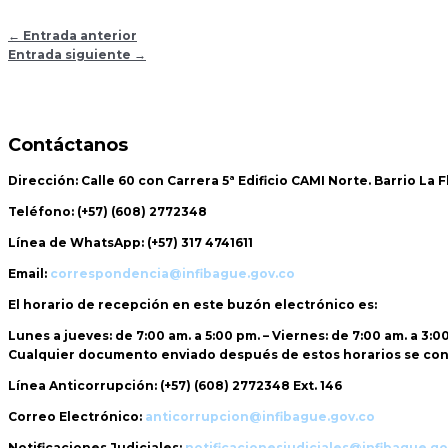
←
Entrada anterior
Entrada siguiente
→
Contáctanos
Dirección:
Calle 60 con Carrera 5ª Edificio CAMI Norte. Barrio La 
Teléfono:
(+57) (608) 2772348
Línea de WhatsApp:
(+57) 317 4741611
Email:
correspondencia@infibague.gov.co
El horario de recepción
en este buzón electrónico es:
Lunes a jueves: de 7:00 am. a 5:00 pm. – Viernes: de 7:00 am. a 3:0
Cualquier documento enviado
después de estos horarios
se con
Línea Anticorrupción:
(+57) (608) 2772348 Ext. 146
Correo Electrónico:
anticorrupcion@infibague.gov.co
Notificaciones Judiciales:
notificacionesjudiciales@infibague.go