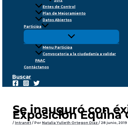
2012
Entes de Control
Plan de Mejoramiento
Datos Abiertos
Participa
Menu Participa
Convocatoria a la ciudadanía a validar
PAAC
Contáctanos
Buscar
Se inauguró con éxit
Exposición Equina 
/
Intranet
/ Por
Natalia Yulieth Ortegon Diaz
/
28 junio, 2019