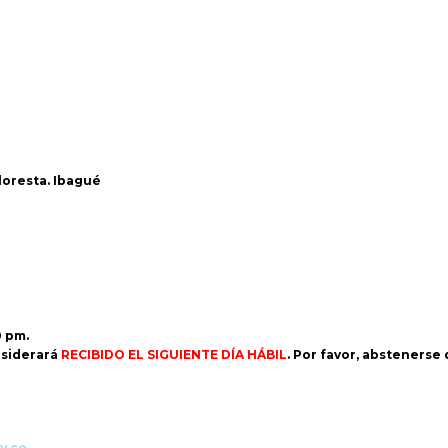
Floresta. Ibagué
0 pm.
siderará
RECIBIDO EL SIGUIENTE DÍA HÁBIL
. Por favor, abstenerse
v.co