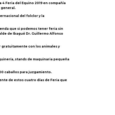
la 4 Feria del Equino 2019 en compañía
 general.
rnacional del folclor y la
ienda que si podemos tener feria sin
calde de Ibagué Dr. Guillermo Alfonso
r gratuitamente con los animales y
quinería, stands de maquinaria pequeña
00 caballos para juzgamiento.
ente de estos cuatro días de Feria que