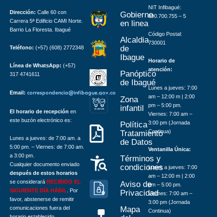
NIT Infibagué:
Dirección:
Calle 60 con
Gobierno
890.700.755 – 5
Carrera 5ª Edificio CAMI Norte.
en linea
Barrio La Floresta. Ibagué
Código Postal:
Alcaldia
730001
de
Teléfono:
(+57) (608) 2772348
Ibague
Horario de
Línea de WhatsApp:
(+57)
atención:
Panóptico
317 4741611
de Ibagué
Lunes a jueves: 7:00
Email:
correspondencia@infibague.gov.co
am – 12:00 m | 2:00
Zona
pm – 5:00 pm.
infantil
Z
ona
Inf
a
n
til
El horario de recepción
en
Viernes: 7:00 am –
este buzón electrónico es:
3:00 pm (Jornada
Política
Continua)
Tratamiento
Lunes a jueves: de 7:00 am. a
de Datos
5:00 pm. – Viernes: de 7:00 am.
Ventanilla Única:
a 3:00 pm.
Términos y
Cualquier documento enviado
condiciones
Lunes a jueves: 7:00
después de estos horarios
am – 12:00 m | 2:00
se considerará
RECIBIDO EL
Aviso de
pm – 5:00 pm.
SIGUIENTE DÍA HÁBIL
. Por
Privacidad
Viernes: 7:00 am –
favor, abstenerse de remitir
3:00 pm (Jornada
comunicaciones fuera del
Mapa
Continua)
horario establecido.