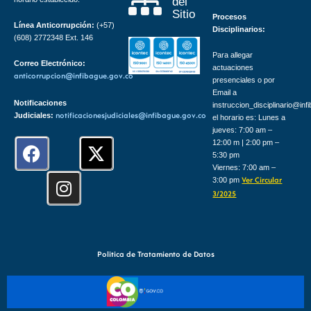
del
Sitio
Procesos
Línea Anticorrupción:
(+57)
Disciplinarios:
(608) 2772348 Ext. 146
Para allegar
Correo Electrónico:
actuaciones
anticorrupcion@infibague.gov.co
presenciales o por
Email a
Notificaciones
instruccion_disciplinario@inf
Judiciales:
notificacionesjudiciales@infibague.gov.co
el horario es: Lunes a
jueves: 7:00 am –
F
I
X
12:00 m | 2:00 pm –
5:30 pm
a
n
-
Viernes: 7:00 am –
c
s
t
3:00 pm
Ver Circular
e
t
w
3/2025
b
a
i
o
g
t
o
r
t
Politica de Tratamiento de Datos
k
a
e
m
r