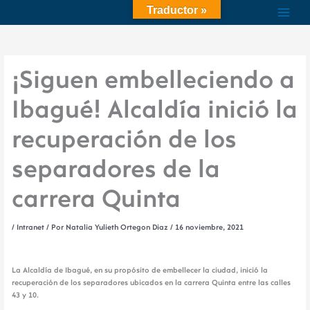
Ir
Traductor »
al
contenido
¡Siguen embelleciendo a
Ibagué! Alcaldía inició la
recuperación de los
separadores de la
carrera Quinta
/
Intranet
/ Por
Natalia Yulieth Ortegon Diaz
/
16 noviembre, 2021
La Alcaldía de Ibagué, en su propósito de embellecer la ciudad, inició la
recuperación de los separadores ubicados en la carrera Quinta entre las calles
43 y 10.