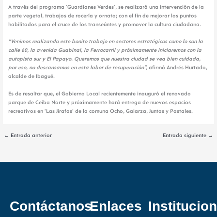
A través del programa ´Guardianes Verdes´, se realizará una intervención de la
parte vegetal, trabajos de rocería y ornato; con el fin de mejorar los puntos
habilitados para el cruce de los transeúntes y promover la cultura ciudadana.
“Venimos realizando este bonito trabajo en sectores estratégicos como lo son la
calle 60, la avenida Guabinal, la Ferrocarril y próximamente iniciaremos con la
autopista sur y El Papayo. Queremos que nuestra ciudad se vea bien cuidada,
por eso, no descansamos en esta labor de recuperación”,
afirmó Andrés Hurtado,
alcalde de Ibagué.
Es de resaltar que, el Gobierno Local recientemente inauguró el renovado
parque de Ceiba Norte y próximamente hará entrega de nuevos espacios
recreativos en ‘Las Jirafas’ de la comuna Ocho, Galarza, Juntas y Pastales.
←
Entrada anterior
Entrada siguiente
→
Contáctanos
Enlaces
Institucion