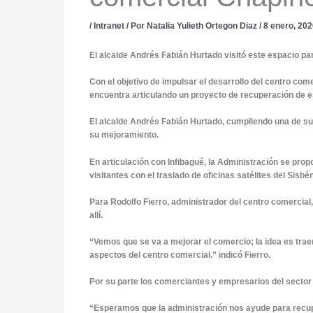
/
Intranet
/ Por
Natalia Yulieth Ortegon Diaz
/
8 enero, 20
El alcalde Andrés Fabián Hurtado visitó este espacio pa
Con el objetivo de impulsar el desarrollo del centro co
encuentra articulando un proyecto de recuperación de e
El alcalde Andrés Fabián Hurtado, cumpliendo una de su
su mejoramiento.
En articulación con Infibagué, la Administración se prop
visitantes con el traslado de oficinas satélites del Sisbé
Para Rodolfo Fierro, administrador del centro comercial
allí.
“Vemos que se va a mejorar el comercio; la idea es trae
aspectos del centro comercial.” indicó Fierro.
Por su parte los comerciantes y empresarios del sector 
“Esperamos que la administración nos ayude para recuper