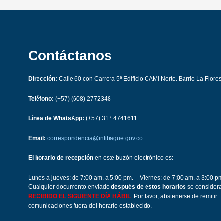
Contáctanos
Dirección:
Calle 60 con Carrera 5ª Edificio CAMI Norte. Barrio La Flore
Teléfono:
(+57) (608) 2772348
Línea de WhatsApp:
(+57) 317 4741611
Email:
correspondencia@infibague.gov.co
El horario de recepción
en este buzón electrónico es:
Lunes a jueves: de 7:00 am. a 5:00 pm. – Viernes: de 7:00 am. a 3:00 p
Cualquier documento enviado
después de estos horarios
se consider
RECIBIDO EL SIGUIENTE DÍA HÁBIL
. Por favor, abstenerse de remitir
comunicaciones fuera del horario establecido.