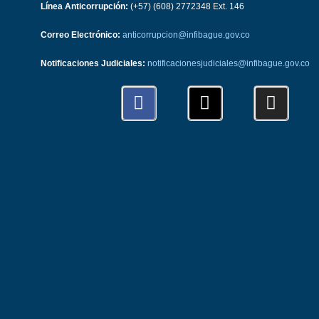
Línea Anticorrupción:
(+57) (608) 2772348 Ext. 146
Correo Electrónico:
anticorrupcion@infibague.gov.co
Notificaciones Judiciales:
notificacionesjudiciales@infibague.gov.co
F
X
I
a
-
n
c
t
s
e
w
t
b
i
a
o
t
g
o
t
r
k
e
a
r
m