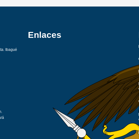
Enlaces
sta. Ibagué
m.
ará