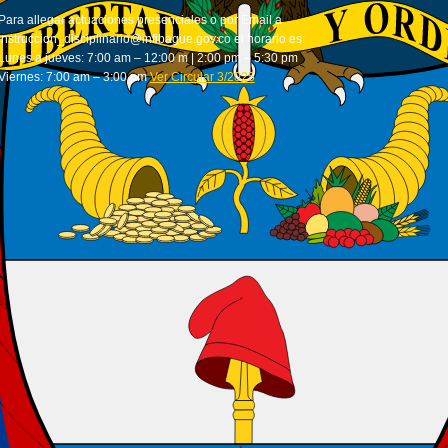
Para allegar actuaciones presenciales o por Email a
instruccion_disciplinario@infibague.gov.co el horario es:
Lunes a jueves: 7:00 am – 12:00 m | 2:00 pm – 5:30 pm
Viernes: 7:00 am – 3:00 pm
Ver Circular 3/2025