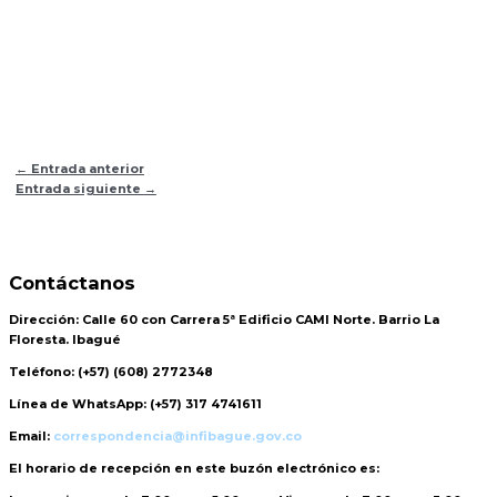
←
Entrada anterior
Entrada siguiente
→
Contáctanos
Dirección:
Calle 60 con Carrera 5ª Edificio CAMI Norte. Barrio La
Floresta. Ibagué
Teléfono:
(+57) (608) 2772348
Línea de WhatsApp:
(+57) 317 4741611
Email:
correspondencia@infibague.gov.co
El horario de recepción
en este buzón electrónico es: