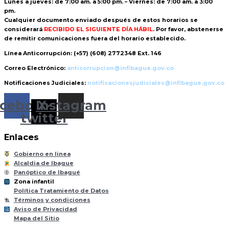
Lunes a jueves: de 7:00 am. a 5:00 pm. – Viernes: de 7:00 am. a 3:00
pm.
Cualquier documento enviado
después de estos horarios
se
considerará
RECIBIDO EL SIGUIENTE DÍA HÁBIL
. Por favor, abstenerse
de remitir comunicaciones fuera del horario establecido.
Línea Anticorrupción:
(+57) (608) 2772348 Ext. 146
Correo Electrónico:
anticorrupcion@infibague.gov.co
Notificaciones Judiciales:
notificacionesjudiciales@infibague.gov.co
cebook
Instagram
X-
twitter
Enlaces
Gobierno en linea
Alcaldia de Ibague
Panóptico de Ibagué
Zona infantil
til
Z
ona
Inf
a
n
Política Tratamiento de Datos
Términos y condiciones
Aviso de Privacidad
Mapa del Sitio