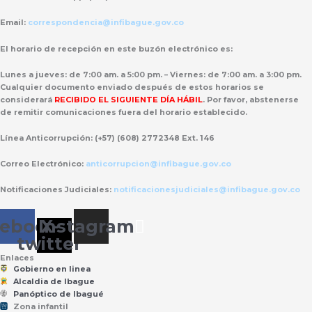
Email:
correspondencia@infibague.gov.co
El horario de recepción
en este buzón electrónico es:
Lunes a jueves: de 7:00 am. a 5:00 pm. – Viernes: de 7:00 am. a 3:00 pm.
Cualquier documento enviado
después de estos horarios
se
considerará
RECIBIDO EL SIGUIENTE DÍA HÁBIL
. Por favor, abstenerse
de remitir comunicaciones fuera del horario establecido.
Línea Anticorrupción:
(+57) (608) 2772348 Ext. 146
Correo Electrónico:
anticorrupcion@infibague.gov.co
Notificaciones Judiciales:
notificacionesjudiciales@infibague.gov.co
cebook
Instagram
X-
twitter
Enlaces
Gobierno en linea
Alcaldia de Ibague
Panóptico de Ibagué
Zona infantil
til
Z
ona
Inf
a
n