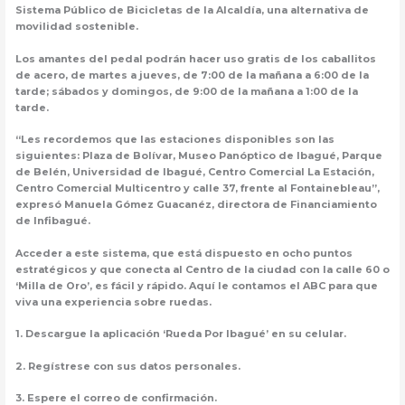
Sistema Público de Bicicletas de la Alcaldía, una alternativa de
movilidad sostenible.
Los amantes del pedal podrán hacer uso gratis de los caballitos
de acero, de martes a jueves, de 7:00 de la mañana a 6:00 de la
tarde; sábados y domingos, de 9:00 de la mañana a 1:00 de la
tarde.
“Les recordemos que las estaciones disponibles son las
siguientes: Plaza de Bolívar, Museo Panóptico de Ibagué, Parque
de Belén, Universidad de Ibagué, Centro Comercial La Estación,
Centro Comercial Multicentro y calle 37, frente al Fontainebleau”,
expresó Manuela Gómez Guacanéz, directora de Financiamiento
de Infibagué.
Acceder a este sistema, que está dispuesto en ocho puntos
estratégicos y que conecta al Centro de la ciudad con la calle 60 o
‘Milla de Oro’, es fácil y rápido. Aquí le contamos el ABC para que
viva una experiencia sobre ruedas.
1. Descargue la aplicación ‘Rueda Por Ibagué’ en su celular.
2. Regístrese con sus datos personales.
3. Espere el correo de confirmación.