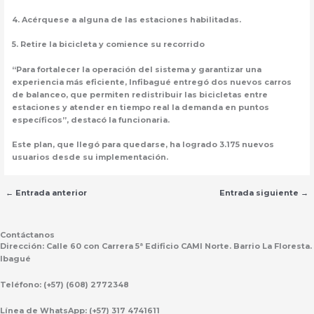
4. Acérquese a alguna de las estaciones habilitadas.
5. Retire la bicicleta y comience su recorrido
“Para fortalecer la operación del sistema y garantizar una
experiencia más eficiente, Infibagué entregó dos nuevos carros
de balanceo, que permiten redistribuir las bicicletas entre
estaciones y atender en tiempo real la demanda en puntos
específicos”, destacó la funcionaria.
Este plan, que llegó para quedarse, ha logrado 3.175 nuevos
usuarios desde su implementación.
←
Entrada anterior
Entrada siguiente
→
Contáctanos
Dirección:
Calle 60 con Carrera 5ª Edificio CAMI Norte. Barrio La Floresta.
Ibagué
Teléfono:
(+57) (608) 2772348
Línea de WhatsApp:
(+57) 317 4741611