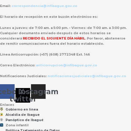
Email:
correspondencia@infibague.gov.co
El horario de recepción
en este buzón electrónico es:
Lunes a jueves: de 7:00 am. a 5:00 pm. – Viernes: de 7:00 am. a 3:00 pm.
Cualquier documento enviado
después de estos horarios
se
considerará
RECIBIDO EL SIGUIENTE DÍA HÁBIL
. Por favor, abstenerse
de remitir comunicaciones fuera del horario establecido.
Línea Anticorrupción:
(+57) (608) 2772348 Ext. 146
Correo Electrónico:
anticorrupcion@infibague.gov.co
Notificaciones Judiciales:
notificacionesjudiciales@infibague.gov.co
cebook
Instagram
X-
twitter
Enlaces
Gobierno en linea
Alcaldia de Ibague
Panóptico de Ibagué
Zona infantil
til
Z
ona
Inf
a
n
Política Tratamiento de Datos