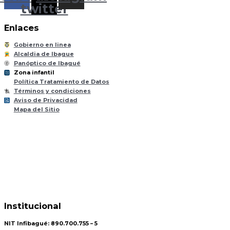
twitter
Enlaces
Gobierno en linea
Alcaldia de Ibague
Panóptico de Ibagué
Zona infantil
til
Z
ona
Inf
a
n
Política Tratamiento de Datos
Términos y condiciones
Aviso de Privacidad
Mapa del Sitio
Institucional
NIT Infibagué: 890.700.755 – 5