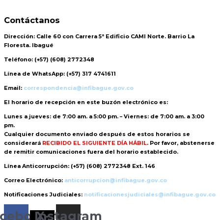
Contáctanos
Dirección:
Calle 60 con Carrera 5ª Edificio CAMI Norte. Barrio La
Floresta. Ibagué
Teléfono:
(+57) (608) 2772348
Línea de WhatsApp:
(+57) 317 4741611
Email:
correspondencia@infibague.gov.co
El horario de recepción
en este buzón electrónico es:
Lunes a jueves: de 7:00 am. a 5:00 pm. – Viernes: de 7:00 am. a 3:00
pm.
Cualquier documento enviado
después de estos horarios
se
considerará
RECIBIDO EL SIGUIENTE DÍA HÁBIL
. Por favor, abstenerse
de remitir comunicaciones fuera del horario establecido.
Línea Anticorrupción:
(+57) (608) 2772348 Ext. 146
Correo Electrónico:
anticorrupcion@infibague.gov.co
Notificaciones Judiciales:
notificacionesjudiciales@infibague.gov.co
cebook
Instagram
X-