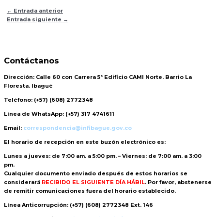
←
Entrada anterior
Entrada siguiente
→
Contáctanos
Dirección:
Calle 60 con Carrera 5ª Edificio CAMI Norte. Barrio La
Floresta. Ibagué
Teléfono:
(+57) (608) 2772348
Línea de WhatsApp:
(+57) 317 4741611
Email:
correspondencia@infibague.gov.co
El horario de recepción
en este buzón electrónico es:
Lunes a jueves: de 7:00 am. a 5:00 pm. – Viernes: de 7:00 am. a 3:00
pm.
Cualquier documento enviado
después de estos horarios
se
considerará
RECIBIDO EL SIGUIENTE DÍA HÁBIL
. Por favor, abstenerse
de remitir comunicaciones fuera del horario establecido.
Línea Anticorrupción:
(+57) (608) 2772348 Ext. 146