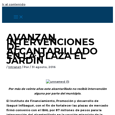
Ir al contenido
AVANZAN
INTERVENCIONES
DE
ALCANTARILLADO
EN LA PLAZA EL
JARDÍN
/
Intranet
/ Por
/
31 agosto, 2016
Por más de veinte años este alcantarillado no recibió intervención
alguna por parte del municipio.
El Instituto de Financiamiento, Promoción y desarrollo de
Ibagué Infibagué, con el fin de fortalecer las plazas de mercado
firmó convenio con el IBAL por 87 millones de pesos para la
intervención del alcantarillado en la sección minorista de la