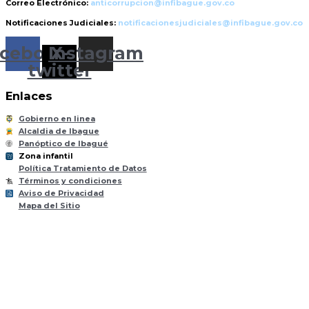
Correo Electrónico:
anticorrupcion@infibague.gov.co
Notificaciones Judiciales:
notificacionesjudiciales@infibague.gov.co
cebook
Instagram
X-
twitter
Enlaces
Gobierno en linea
Alcaldia de Ibague
Panóptico de Ibagué
Zona infantil
til
Z
ona
Inf
a
n
Política Tratamiento de Datos
Términos y condiciones
Aviso de Privacidad
Mapa del Sitio